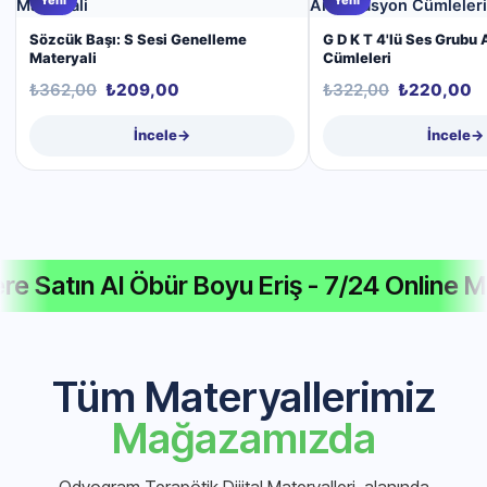
Sözcük Başı: S Sesi Genelleme
G D K T 4'lü Ses Grubu 
Materyali
Cümleleri
₺
362,00
₺
209,00
₺
322,00
₺
220,00
İncele
→
İncele
→
tın Al Öbür Boyu Eriş - 7/24 Online Mağaza
Tüm Materyallerimiz
Mağazamızda
Odyogram Terapötik Dijital Materyalleri, alanında