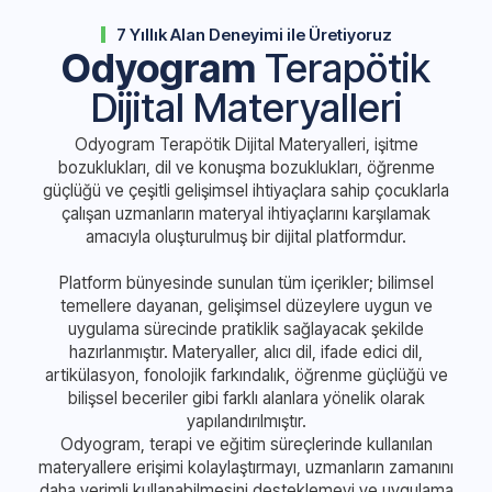
7 Yıllık Alan Deneyimi ile Üretiyoruz
Odyogram
Terapötik
Dijital Materyalleri
Odyogram Terapötik Dijital Materyalleri, işitme
bozuklukları, dil ve konuşma bozuklukları, öğrenme
güçlüğü ve çeşitli gelişimsel ihtiyaçlara sahip çocuklarla
çalışan uzmanların materyal ihtiyaçlarını karşılamak
amacıyla oluşturulmuş bir dijital platformdur.
Platform bünyesinde sunulan tüm içerikler; bilimsel
temellere dayanan, gelişimsel düzeylere uygun ve
uygulama sürecinde pratiklik sağlayacak şekilde
hazırlanmıştır. Materyaller, alıcı dil, ifade edici dil,
artikülasyon, fonolojik farkındalık, öğrenme güçlüğü ve
bilişsel beceriler gibi farklı alanlara yönelik olarak
yapılandırılmıştır.
Odyogram, terapi ve eğitim süreçlerinde kullanılan
materyallere erişimi kolaylaştırmayı, uzmanların zamanını
daha verimli kullanabilmesini desteklemeyi ve uygulama