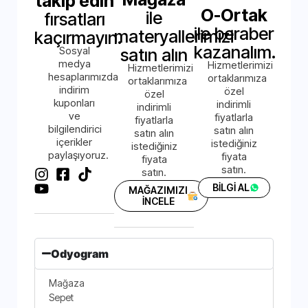
takip edin
O-Ortak
ile
fırsatları
ile beraber
materyallerimizi
kaçırmayın.
kazanalım.
Sosyal
satın alın
medya
Hizmetlerimizi
Hizmetlerimizi
hesaplarımızda
ortaklarımıza
ortaklarımıza
indirim
özel
özel
kuponları
indirimli
indirimli
ve
fiyatlarla
fiyatlarla
bilgilendirici
satın alın
satın alın
içerikler
istediğiniz
istediğiniz
paylaşıyoruz.
fiyata
fiyata
satın.
satın.
BİLGİ AL
MAĞAZIMIZI
İNCELE
Odyogram
Mağaza
Sepet