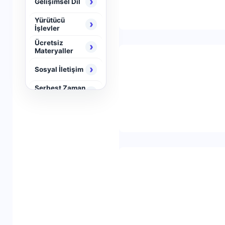
›
Gelişimsel Dil
Yürütücü
›
İşlevler
Ücretsiz
›
Materyaller
›
Sosyal İletişim
Serbest Zaman
›
Aktiviteleri
›
Neuro Brain