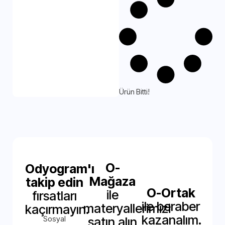
Ürün Bitti!
O-
Odyogram'ı
Mağaza
takip edin
O-Ortak
ile
fırsatları
ile beraber
materyallerimizi
kaçırmayın.
kazanalım.
Sosyal
satın alın