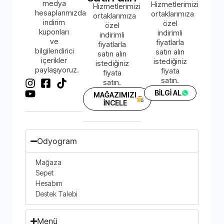
medya
Hizmetlerimizi
Hizmetlerimizi
hesaplarımızda
ortaklarımıza
ortaklarımıza
indirim
özel
özel
kuponları
indirimli
indirimli
ve
fiyatlarla
fiyatlarla
bilgilendirici
satın alın
satın alın
içerikler
istediğiniz
istediğiniz
paylaşıyoruz.
fiyata
fiyata
satın.
satın.
BİLGİ AL
MAĞAZIMIZI
İNCELE
Odyogram
Mağaza
Sepet
Hesabım
Destek Talebi
Menü