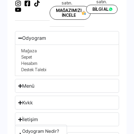
satın.
satın.
BİLGİ AL
MAĞAZIMIZI
İNCELE
Odyogram
Mağaza
Sepet
Hesabım
Destek Talebi
Menü
Kvkk
İletişim
Odyogram Nedir?