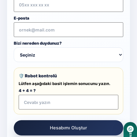
E-posta
Bizi nereden duydunuz?
🛡️ Robot kontrolü
Lütfen aşağıdaki basit işlemin sonucunu yazın.
4 + 4 = ?
Hesabımı Oluştur