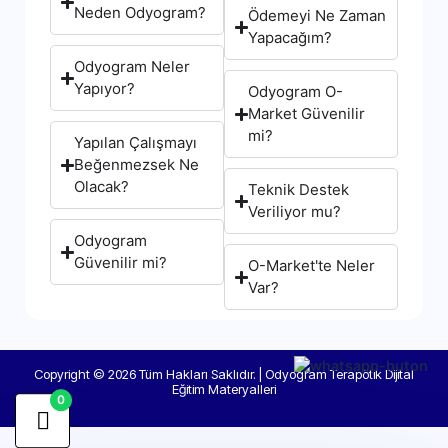
Neden Odyogram?
Ödemeyi Ne Zaman
Yapacağım?
Odyogram Neler
Yapıyor?
Odyogram O-
Market Güvenilir
mi?
Yapılan Çalışmayı
Beğenmezsek Ne
Olacak?
Teknik Destek
Veriliyor mu?
Odyogram
Güvenilir mi?
O-Market'te Neler
Var?
Copyright © 2026 Tüm Hakları Saklıdır. | Odyogram Terapötik Dijital
Eğitim Materyalleri
0