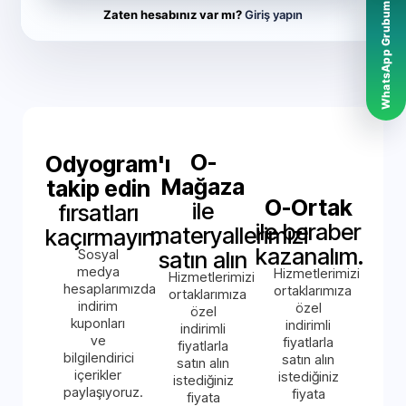
WhatsApp Grubumuz
Zaten hesabınız var mı?
Giriş yapın
O-
Odyogram'ı
Mağaza
takip edin
O-Ortak
ile
fırsatları
ile beraber
materyallerimizi
kaçırmayın.
kazanalım.
Sosyal
satın alın
medya
Hizmetlerimizi
Hizmetlerimizi
hesaplarımızda
ortaklarımıza
ortaklarımıza
indirim
özel
özel
kuponları
indirimli
indirimli
ve
fiyatlarla
fiyatlarla
bilgilendirici
satın alın
satın alın
içerikler
istediğiniz
istediğiniz
paylaşıyoruz.
fiyata
fiyata