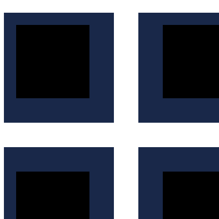
İçeriğe
atla