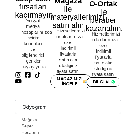
Mağaza
O-Ortak
fırsatları
ile
ile
kaçırmayın.
materyallerimizi
beraber
Sosyal
satın alın
medya
kazanalım.
Hizmetlerimizi
hesaplarımızda
Hizmetlerimizi
ortaklarımıza
indirim
ortaklarımıza
özel
kuponları
özel
indirimli
ve
indirimli
fiyatlarla
bilgilendirici
fiyatlarla
satın alın
içerikler
satın alın
istediğiniz
paylaşıyoruz.
istediğiniz
fiyata satın.
fiyata satın.
MAĞAZIMIZI
BİLGİ AL
İNCELE
Odyogram
Mağaza
Sepet
Hesabım