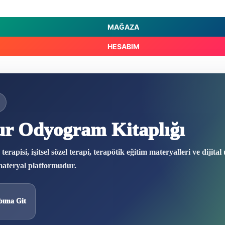
MAĞAZA
HESABIM
r Odyogram Kitaplığı
apisi, işitsel sözel terapi, terapötik eğitim materyalleri ve dijital
 materyal platformudur.
bıma Git