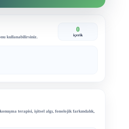
0
içerik
nu kullanabilirsiniz.
nuşma terapisi, işitsel algı, fonolojik farkındalık,