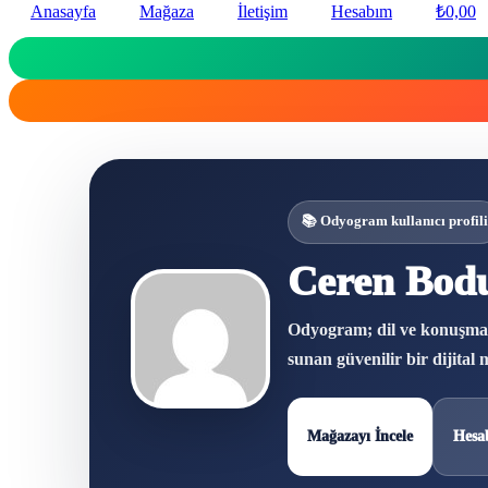
Anasayfa
Mağaza
İletişim
Hesabım
₺
0,00
📚 Odyogram kullanıcı profili
Ceren Bodu
Odyogram; dil ve konuşma ter
sunan güvenilir bir dijital
Mağazayı İncele
Hesa