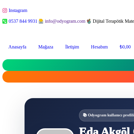
Instagram
0537 844 9931
info@odyogram.com
Dijital Terapötik Mate
Anasayfa
Mağaza
İletişim
Hesabım
₺
0,00
📚 Odyogram kullanıcı profili
Eda Akgöl 