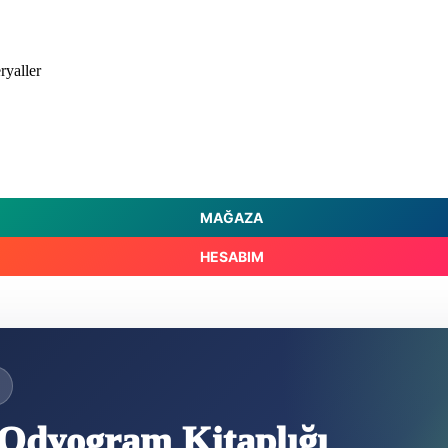
ryaller
MAĞAZA
HESABIM
Odyogram Kitaplığı