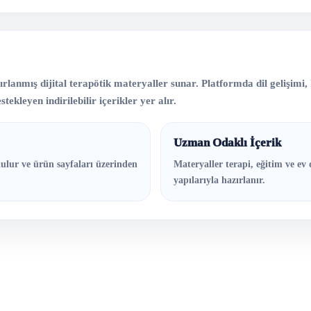
lanmış dijital terapötik materyaller sunar. Platformda dil gelişimi, ko
tekleyen indirilebilir içerikler yer alır.
Uzman Odaklı İçerik
ulur ve ürün sayfaları üzerinden
Materyaller terapi, eğitim ve ev 
yapılarıyla hazırlanır.