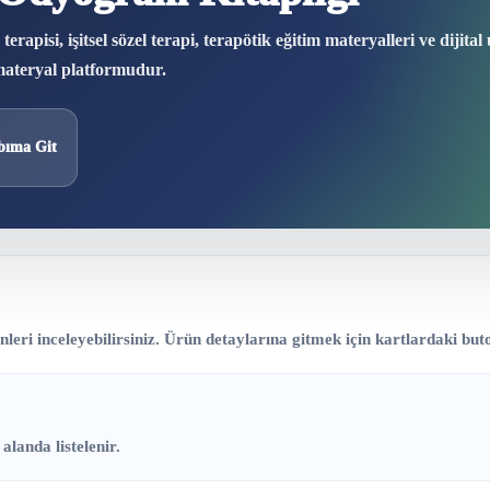
apisi, işitsel sözel terapi, terapötik eğitim materyalleri ve dijital
 materyal platformudur.
bıma Git
eri inceleyebilirsiniz. Ürün detaylarına gitmek için kartlardaki buto
alanda listelenir.