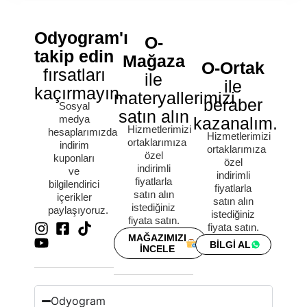
Odyogram'ı
O-
takip edin
Mağaza
O-Ortak
fırsatları
ile
ile
kaçırmayın.
materyallerimizi
beraber
Sosyal
satın alın
medya
kazanalım.
Hizmetlerimizi
hesaplarımızda
Hizmetlerimizi
ortaklarımıza
indirim
ortaklarımıza
özel
kuponları
özel
indirimli
ve
indirimli
fiyatlarla
bilgilendirici
fiyatlarla
satın alın
içerikler
satın alın
istediğiniz
paylaşıyoruz.
istediğiniz
fiyata satın.
fiyata satın.
MAĞAZIMIZI
BİLGİ AL
İNCELE
Odyogram