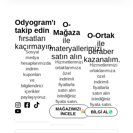
Odyogram'ı
O-
takip edin
Mağaza
O-Ortak
fırsatları
ile
ile
kaçırmayın.
materyallerimizi
beraber
Sosyal
satın alın
medya
kazanalım.
Hizmetlerimizi
hesaplarımızda
Hizmetlerimizi
ortaklarımıza
indirim
ortaklarımıza
özel
kuponları
özel
indirimli
ve
indirimli
fiyatlarla
bilgilendirici
fiyatlarla
satın alın
içerikler
satın alın
istediğiniz
paylaşıyoruz.
istediğiniz
fiyata satın.
fiyata satın.
MAĞAZIMIZI
BİLGİ AL
İNCELE