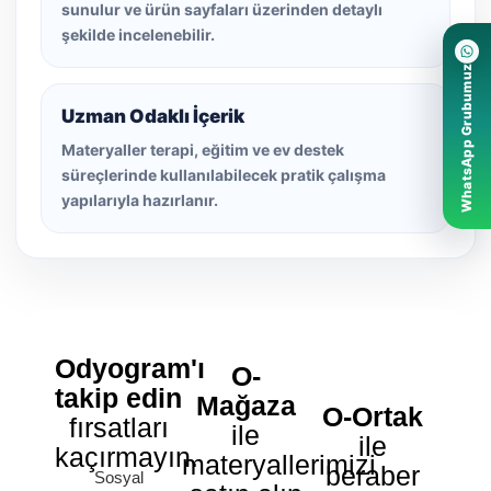
sunulur ve ürün sayfaları üzerinden detaylı
şekilde incelenebilir.
WhatsApp Grubumuz
Uzman Odaklı İçerik
Materyaller terapi, eğitim ve ev destek
süreçlerinde kullanılabilecek pratik çalışma
yapılarıyla hazırlanır.
Odyogram'ı
O-
takip edin
Mağaza
O-Ortak
fırsatları
ile
ile
kaçırmayın.
materyallerimizi
beraber
Sosyal