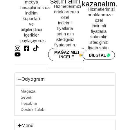
satın alın
medya
kazanalım.
Hizmetlerimizi
hesaplarımızda
Hizmetlerimizi
ortaklarımıza
indirim
ortaklarımıza
özel
kuponları
özel
indirimli
ve
indirimli
fiyatlarla
bilgilendirici
fiyatlarla
satın alın
içerikler
satın alın
istediğiniz
paylaşıyoruz.
istediğiniz
fiyata satın.
fiyata satın.
MAĞAZIMIZI
BİLGİ AL
İNCELE
Odyogram
Mağaza
Sepet
Hesabım
Destek Talebi
Menü