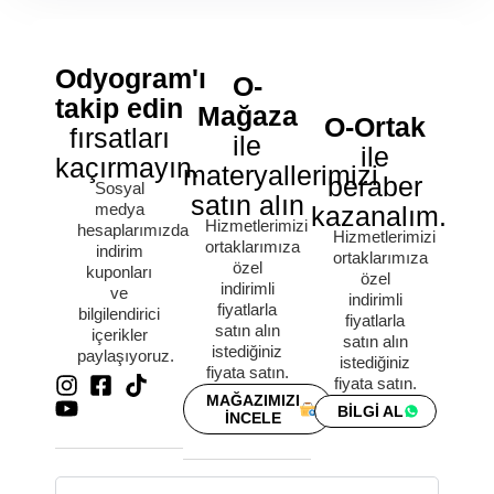
Odyogram'ı
O-
takip edin
Mağaza
O-Ortak
fırsatları
ile
ile
kaçırmayın.
materyallerimizi
beraber
Sosyal
satın alın
medya
kazanalım.
Hizmetlerimizi
hesaplarımızda
Hizmetlerimizi
ortaklarımıza
indirim
ortaklarımıza
özel
kuponları
özel
indirimli
ve
indirimli
fiyatlarla
bilgilendirici
fiyatlarla
satın alın
içerikler
satın alın
istediğiniz
paylaşıyoruz.
istediğiniz
fiyata satın.
fiyata satın.
MAĞAZIMIZI
BİLGİ AL
İNCELE