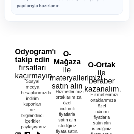
yapılarıyla hazırlanır.
Odyogram'ı
O-
takip edin
Mağaza
O-Ortak
fırsatları
ile
ile
kaçırmayın.
materyallerimizi
beraber
Sosyal
satın alın
medya
kazanalım.
Hizmetlerimizi
hesaplarımızda
Hizmetlerimizi
ortaklarımıza
indirim
ortaklarımıza
özel
kuponları
özel
indirimli
ve
indirimli
fiyatlarla
bilgilendirici
fiyatlarla
satın alın
içerikler
satın alın
istediğiniz
paylaşıyoruz.
istediğiniz
fiyata satın.