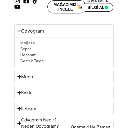
fiyata satın.
MAĞAZIMIZI
BİLGİ AL
İNCELE
Odyogram
Mağaza
Sepet
Hesabım
Destek Talebi
Menü
Kvkk
İletişim
Odyogram Nedir?
Neden Odyogram?
Ödemeyi Ne Zaman