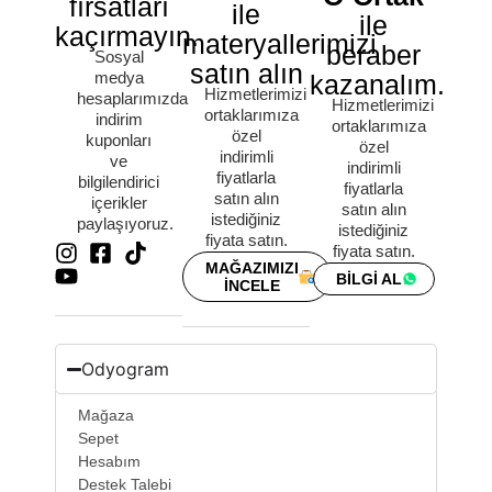
fırsatları
ile
ile
kaçırmayın.
materyallerimizi
beraber
Sosyal
satın alın
medya
kazanalım.
Hizmetlerimizi
hesaplarımızda
Hizmetlerimizi
ortaklarımıza
indirim
ortaklarımıza
özel
kuponları
özel
indirimli
ve
indirimli
fiyatlarla
bilgilendirici
fiyatlarla
satın alın
içerikler
satın alın
istediğiniz
paylaşıyoruz.
istediğiniz
fiyata satın.
fiyata satın.
MAĞAZIMIZI
BİLGİ AL
İNCELE
Odyogram
Mağaza
Sepet
Hesabım
Destek Talebi