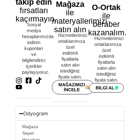
takip edin
Mağaza
O-Ortak
fırsatları
ile
ile
kaçırmayın.
materyallerimizi
beraber
Sosyal
satın alın
medya
kazanalım.
Hizmetlerimizi
hesaplarımızda
Hizmetlerimizi
ortaklarımıza
indirim
ortaklarımıza
özel
kuponları
özel
indirimli
ve
indirimli
fiyatlarla
bilgilendirici
fiyatlarla
satın alın
içerikler
satın alın
istediğiniz
paylaşıyoruz.
istediğiniz
fiyata satın.
fiyata satın.
MAĞAZIMIZI
BİLGİ AL
İNCELE
Odyogram
Mağaza
Sepet
Hesabım