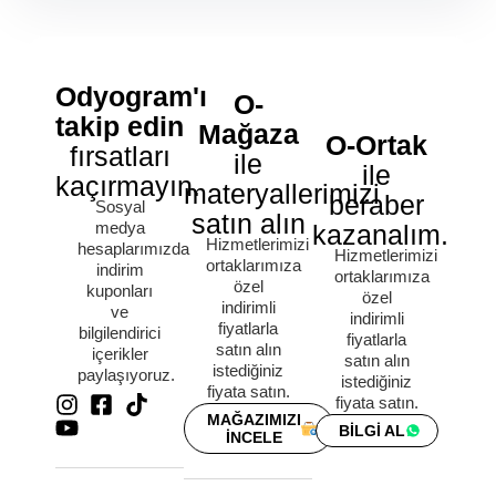
Odyogram'ı
O-
takip edin
Mağaza
O-Ortak
fırsatları
ile
ile
kaçırmayın.
materyallerimizi
beraber
Sosyal
satın alın
medya
kazanalım.
Hizmetlerimizi
hesaplarımızda
Hizmetlerimizi
ortaklarımıza
indirim
ortaklarımıza
özel
kuponları
özel
indirimli
ve
indirimli
fiyatlarla
bilgilendirici
fiyatlarla
satın alın
içerikler
satın alın
istediğiniz
paylaşıyoruz.
istediğiniz
fiyata satın.
fiyata satın.
MAĞAZIMIZI
BİLGİ AL
İNCELE