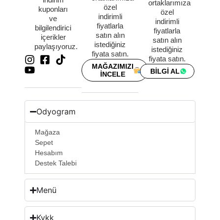
ortaklarımıza
özel
kuponları
özel
indirimli
ve
indirimli
fiyatlarla
bilgilendirici
fiyatlarla
satın alın
içerikler
satın alın
istediğiniz
paylaşıyoruz.
istediğiniz
fiyata satın.
fiyata satın.
MAĞAZIMIZI
BİLGİ AL
İNCELE
Odyogram
Mağaza
Sepet
Hesabım
Destek Talebi
Menü
Kvkk