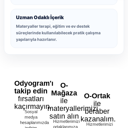
Uzman Odaklı İçerik
Materyaller terapi, eğitim ve ev destek
süreçlerinde kullanılabilecek pratik çalışma
yapılarıyla hazırlanır.
Odyogram'ı
O-
takip edin
Mağaza
O-Ortak
fırsatları
ile
ile
kaçırmayın.
materyallerimizi
beraber
Sosyal
satın alın
medya
kazanalım.
Hizmetlerimizi
hesaplarımızda
Hizmetlerimizi
ortaklarımıza
indirim