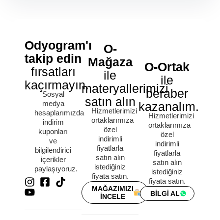
Odyogram'ı
O-
takip edin
Mağaza
O-Ortak
fırsatları
ile
ile
kaçırmayın.
materyallerimizi
beraber
Sosyal
satın alın
medya
kazanalım.
Hizmetlerimizi
hesaplarımızda
Hizmetlerimizi
ortaklarımıza
indirim
ortaklarımıza
özel
kuponları
özel
indirimli
ve
indirimli
fiyatlarla
bilgilendirici
fiyatlarla
satın alın
içerikler
satın alın
istediğiniz
paylaşıyoruz.
istediğiniz
fiyata satın.
fiyata satın.
MAĞAZIMIZI
BİLGİ AL
İNCELE