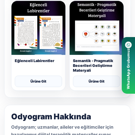
WhatsApp Grubumuz
Eğlenceli Labirentler
Semantik - Pragmatik
Becerileri Geliştirme
Materyali
Ürüne Git
Ürüne Git
Odyogram Hakkında
Odyogram; uzmanlar, aileler ve eğitimciler için
hazırlanmış dijital terapötik materyaller sunar.