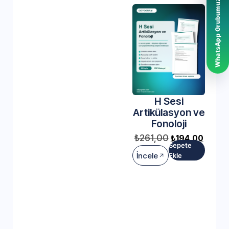
WhatsApp Grubumuz
H Sesi
Artikülasyon ve
Fonoloji
₺
261,00
₺
194,00
Sepete
İncele
Ekle