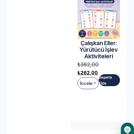
Çalışkan Eller:
Yürütücü İşlev
Aktiviteleri
₺
362,00
₺
262,00
Sepete
İncele
Ekle