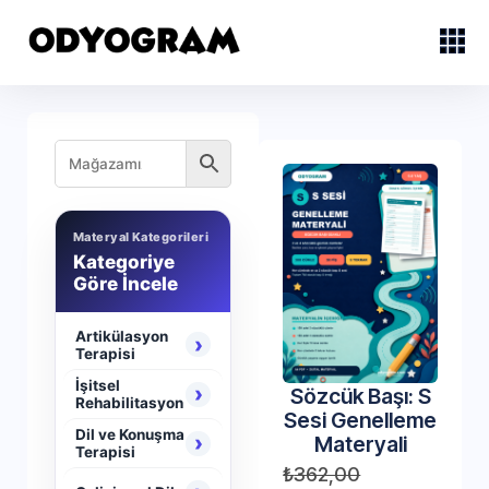
Materyal Kategorileri
Kategoriye
Göre İncele
Artikülasyon
›
Terapisi
İşitsel
›
Sözcük Başı: S
Rehabilitasyon
Sesi Genelleme
Dil ve Konuşma
›
Materyali
Terapisi
₺
362,00