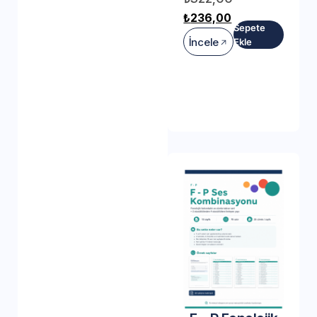
₺
236,00
Sepete
İncele
Ekle