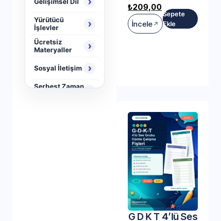
›
Gelişimsel Dil
₺
209,00
Sepete
Yürütücü
›
İncele
Ekle
İşlevler
Ücretsiz
›
Materyaller
›
Sosyal İletişim
Serbest Zaman
›
Aktiviteleri
›
Neuro Brain
G D K T 4’lü Ses