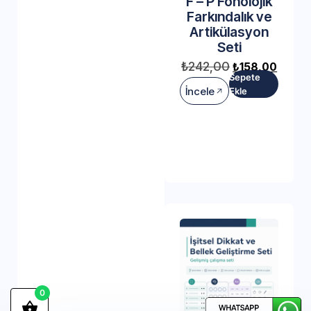
F – P Fonolojik
Farkındalık ve
Artikülasyon
Seti
₺
242,00
₺
158,00
Sepete
İncele
Ekle
0