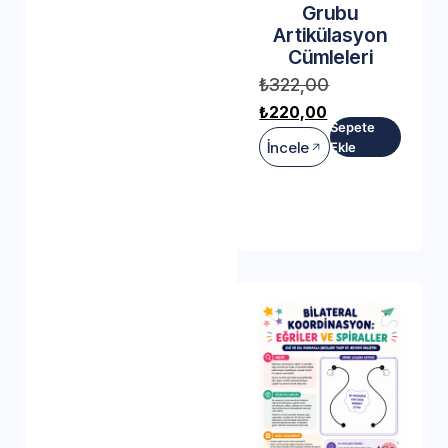
Grubu
Artikülasyon
Cümleleri
₺
322,00
₺
220,00
Sepete
İncele
Ekle