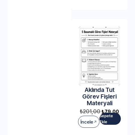
Aklında Tut
Görev Fişleri
Materyali
₺
201,00
₺
79,00
Sepete
İncele
Ekle