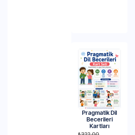
Pragmatik Dil
Becerileri
Kartları
₺
322,00