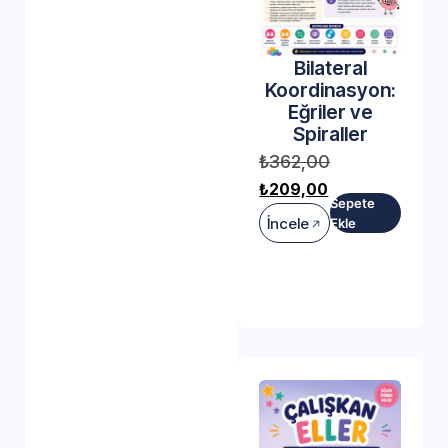
Bilateral
Koordinasyon:
Eğriler ve
Spiraller
₺
362,00
₺
209,00
Sepete
İncele
Ekle