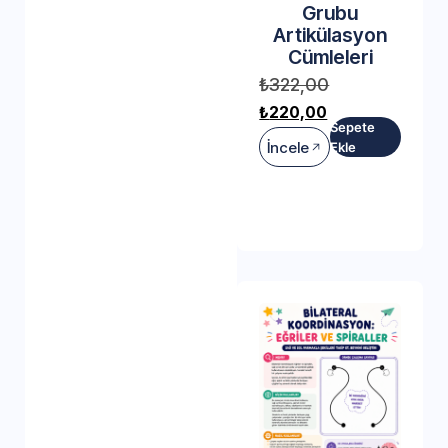
Grubu
Artikülasyon
Cümleleri
₺
322,00
₺
220,00
Sepete
İncele
Ekle