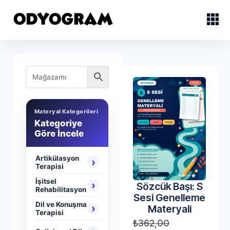
Materyal Kategorileri
Kategoriye
Göre İncele
Artikülasyon
›
Terapisi
İşitsel
›
Sözcük Başı: S
Rehabilitasyon
Sesi Genelleme
Dil ve Konuşma
›
Materyali
Terapisi
₺
362,00