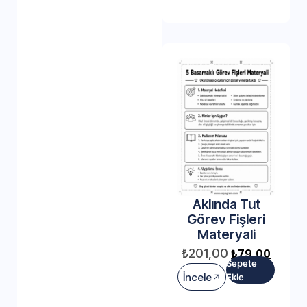
Aklında Tut
Görev Fişleri
Materyali
₺
201,00
₺
79,00
Sepete
İncele
Ekle