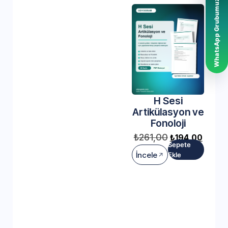
WhatsApp Grubumuz
H Sesi
Artikülasyon ve
Fonoloji
₺
261,00
₺
194,00
Sepete
İncele
Ekle