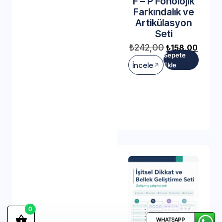
F – P Fonolojik
Farkındalık ve
Artikülasyon
Seti
₺
242,00
₺
158,00
Sepete
İncele
Ekle
0