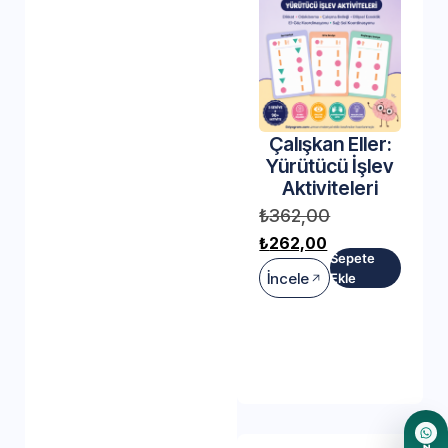
Çalışkan Eller:
Yürütücü İşlev
Aktiviteleri
₺
362,00
₺
262,00
Sepete
İncele
Ekle