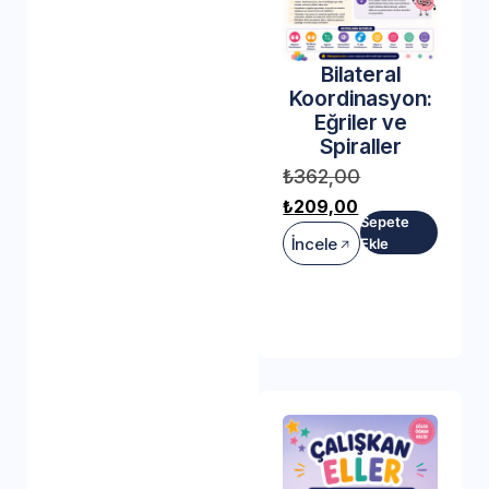
Bilateral
Koordinasyon:
Eğriler ve
Spiraller
₺
362,00
₺
209,00
Sepete
İncele
Ekle