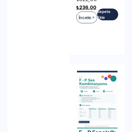
₺
236,00
Sepete
İncele
Ekle