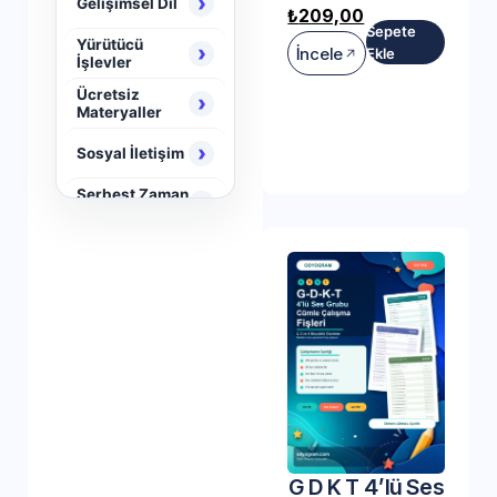
›
Gelişimsel Dil
₺
209,00
Sepete
Yürütücü
›
İncele
Ekle
İşlevler
Ücretsiz
›
Materyaller
›
Sosyal İletişim
Serbest Zaman
›
Aktiviteleri
›
Neuro Brain
G D K T 4’lü Ses