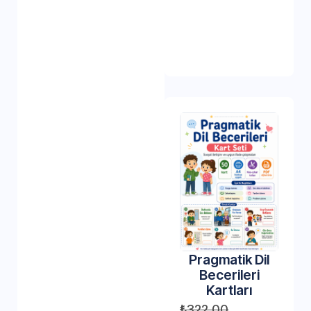
Pragmatik Dil
Becerileri
Kartları
₺
322,00