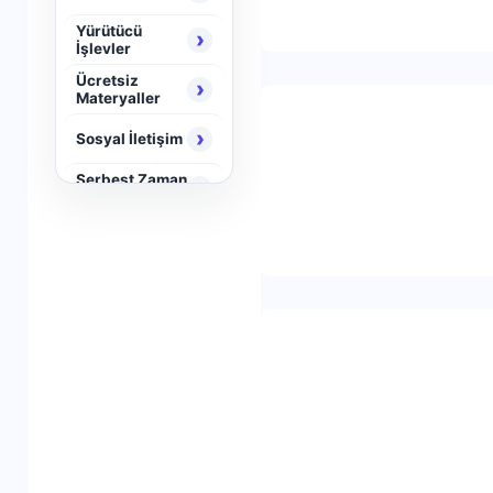
Yürütücü
›
İşlevler
Ücretsiz
›
Materyaller
›
Sosyal İletişim
Serbest Zaman
›
Aktiviteleri
›
Neuro Brain