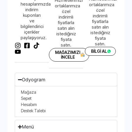
Hizmetlerimizi
hesaplarımızda
ortaklarımıza
ortaklarımıza
indirim
özel
özel
kuponları
indirimli
indirimli
ve
fiyatlarla
fiyatlarla
bilgilendirici
satın alın
satın alın
içerikler
istediğiniz
istediğiniz
paylaşıyoruz.
fiyata
fiyata
satın.
satın.
BİLGİ AL
MAĞAZIMIZI
İNCELE
Odyogram
Mağaza
Sepet
Hesabım
Destek Talebi
Menü