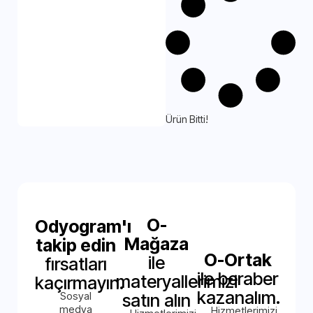
Ürün Bitti!
O-
Odyogram'ı
Mağaza
takip edin
O-Ortak
ile
fırsatları
ile beraber
materyallerimizi
kaçırmayın.
kazanalım.
Sosyal
satın alın
medya
Hizmetlerimizi