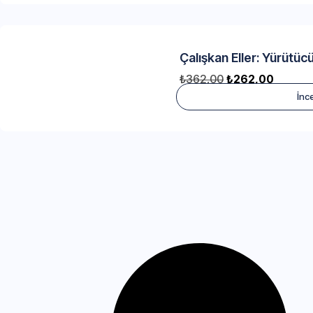
Çalışkan Eller: Yürütücü
₺
362,00
₺
262,00
İnc