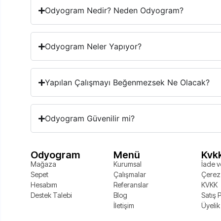
Odyogram Nedir? Neden Odyogram?
Odyogram Neler Yapıyor?
Yapılan Çalışmayı Beğenmezsek Ne Olacak?
Odyogram Güvenilir mi?
Odyogram
Menü
Kvk
Mağaza
Kurumsal
İade ve
Sepet
Çalışmalar
Çerez 
Hesabım
Referanslar
KVKK
Destek Talebi
Blog
Satış P
İletişim
Üyelik