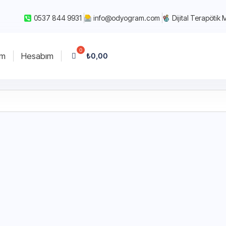
0537 844 9931
info@odyogram.com
Dijital Terapötik 
im
Hesabım
₺
0,00