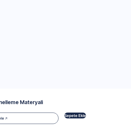
nelleme Materyali
Sepete Ekle
ele