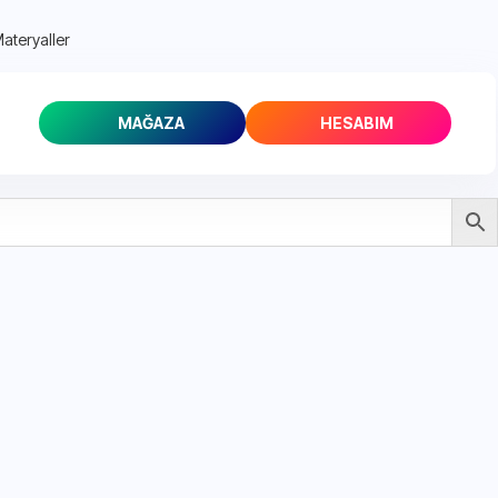
Materyaller
MAĞAZA
HESABIM