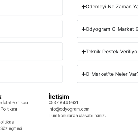
Ödemeyi Ne Zaman Y
Odyogram O-Market Gü
Teknik Destek Veriliy
O-Market'te Neler Var
k
İletişim
 İptal Politikası
0537 844 9931
Politikası
info@odyogram.com
Tüm konularda ulaşabilirsiniz.
olitikası
 Sözleşmesi