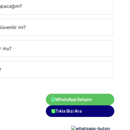
apacağım?
venilir mi?
or mu?
?
WhatsApp İletişim
Tıkla Bizi Ara