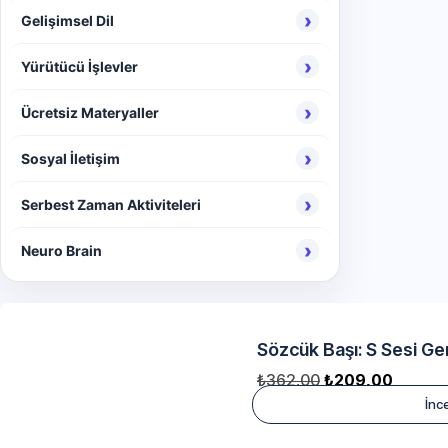
›
Gelişimsel Dil
›
Yürütücü İşlevler
›
Ücretsiz Materyaller
›
Sosyal İletişim
›
Serbest Zaman Aktiviteleri
›
Neuro Brain
Sözcük Başı: S Sesi Ge
₺
362,00
₺
209,00
İnc