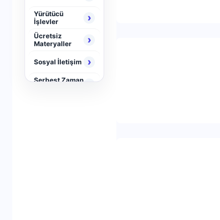
Yürütücü
›
İşlevler
Ücretsiz
›
Materyaller
›
Sosyal İletişim
Serbest Zaman
›
Aktiviteleri
›
Neuro Brain