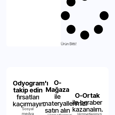
Ürün Bitti!
O-
Odyogram'ı
Mağaza
takip edin
O-Ortak
ile
fırsatları
ile beraber
materyallerimizi
kaçırmayın.
kazanalım.
Sosyal
satın alın
medya
Hizmetlerimizi