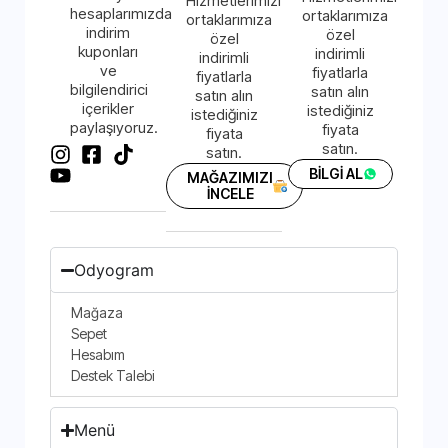
Hizmetlerimizi
hesaplarımızda
ortaklarımıza
ortaklarımıza
indirim
özel
özel
kuponları
indirimli
indirimli
ve
fiyatlarla
fiyatlarla
bilgilendirici
satın alın
satın alın
içerikler
istediğiniz
istediğiniz
paylaşıyoruz.
fiyata
fiyata
satın.
satın.
BİLGİ AL
MAĞAZIMIZI
İNCELE
Odyogram
Mağaza
Sepet
Hesabım
Destek Talebi
Menü