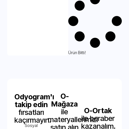
Ürün Bitti!
O-
Odyogram'ı
Mağaza
takip edin
O-Ortak
ile
fırsatları
ile beraber
materyallerimizi
kaçırmayın.
kazanalım.
Sosyal
satın alın