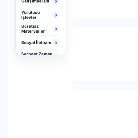
›
Gelişimsel Dil
Yürütücü
›
İşlevler
Ücretsiz
›
Materyaller
›
Sosyal İletişim
Serbest Zaman
›
Aktiviteleri
›
Neuro Brain