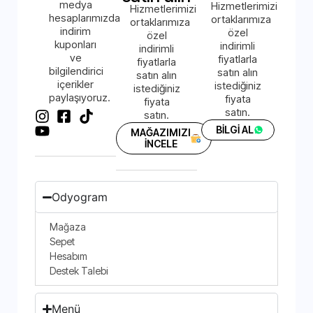
medya
Hizmetlerimizi
Hizmetlerimizi
hesaplarımızda
ortaklarımıza
ortaklarımıza
indirim
özel
özel
kuponları
indirimli
indirimli
ve
fiyatlarla
fiyatlarla
bilgilendirici
satın alın
satın alın
içerikler
istediğiniz
istediğiniz
paylaşıyoruz.
fiyata
fiyata
satın.
satın.
BİLGİ AL
MAĞAZIMIZI
İNCELE
Odyogram
Mağaza
Sepet
Hesabım
Destek Talebi
Menü