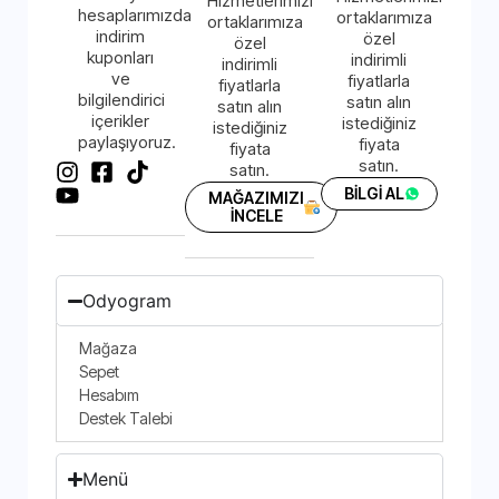
Hizmetlerimizi
hesaplarımızda
ortaklarımıza
ortaklarımıza
indirim
özel
özel
kuponları
indirimli
indirimli
ve
fiyatlarla
fiyatlarla
bilgilendirici
satın alın
satın alın
içerikler
istediğiniz
istediğiniz
paylaşıyoruz.
fiyata
fiyata
satın.
satın.
BİLGİ AL
MAĞAZIMIZI
İNCELE
Odyogram
Mağaza
Sepet
Hesabım
Destek Talebi
Menü