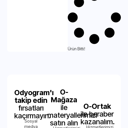
Ürün Bitti!
O-
Odyogram'ı
Mağaza
takip edin
O-Ortak
ile
fırsatları
ile beraber
materyallerimizi
kaçırmayın.
kazanalım.
Sosyal
satın alın
medya
Hizmetlerimizi