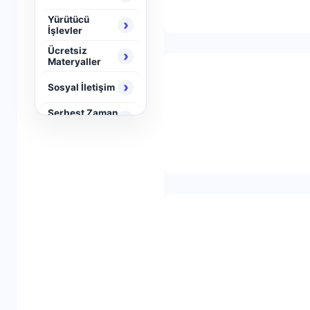
Yürütücü
›
İşlevler
Ücretsiz
›
Materyaller
›
Sosyal İletişim
Serbest Zaman
›
Aktiviteleri
›
Neuro Brain