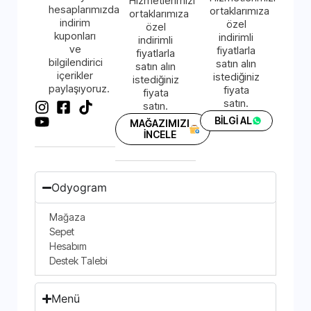
Hizmetlerimizi
hesaplarımızda
ortaklarımıza
ortaklarımıza
indirim
özel
özel
kuponları
indirimli
indirimli
ve
fiyatlarla
fiyatlarla
bilgilendirici
satın alın
satın alın
içerikler
istediğiniz
istediğiniz
paylaşıyoruz.
fiyata
fiyata
satın.
satın.
BİLGİ AL
MAĞAZIMIZI
İNCELE
Odyogram
Mağaza
Sepet
Hesabım
Destek Talebi
Menü