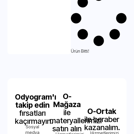
Ürün Bitti!
O-
Odyogram'ı
Mağaza
takip edin
O-Ortak
ile
fırsatları
ile beraber
materyallerimizi
kaçırmayın.
kazanalım.
Sosyal
satın alın
medya
Hizmetlerimizi