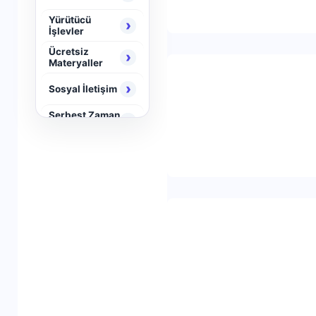
Yürütücü
›
İşlevler
Ücretsiz
›
Materyaller
›
Sosyal İletişim
Serbest Zaman
›
Aktiviteleri
›
Neuro Brain