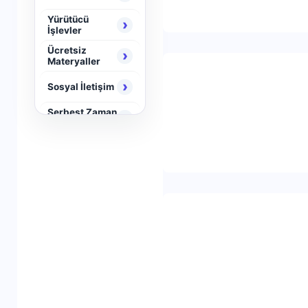
Yürütücü
›
İşlevler
Ücretsiz
›
Materyaller
›
Sosyal İletişim
Serbest Zaman
›
Aktiviteleri
›
Neuro Brain