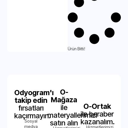
Ürün Bitti!
O-
Odyogram'ı
Mağaza
takip edin
O-Ortak
ile
fırsatları
ile beraber
materyallerimizi
kaçırmayın.
kazanalım.
Sosyal
satın alın
medya
Hizmetlerimizi