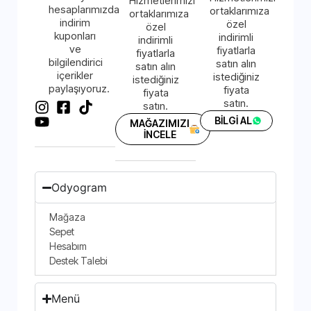
Hizmetlerimizi
hesaplarımızda
ortaklarımıza
ortaklarımıza
indirim
özel
özel
kuponları
indirimli
indirimli
ve
fiyatlarla
fiyatlarla
bilgilendirici
satın alın
satın alın
içerikler
istediğiniz
istediğiniz
paylaşıyoruz.
fiyata
fiyata
satın.
satın.
BİLGİ AL
MAĞAZIMIZI
İNCELE
Odyogram
Mağaza
Sepet
Hesabım
Destek Talebi
Menü