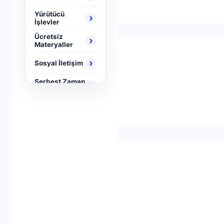
Yürütücü
›
İşlevler
Ücretsiz
›
Materyaller
›
Sosyal İletişim
Serbest Zaman
›
Aktiviteleri
›
Neuro Brain