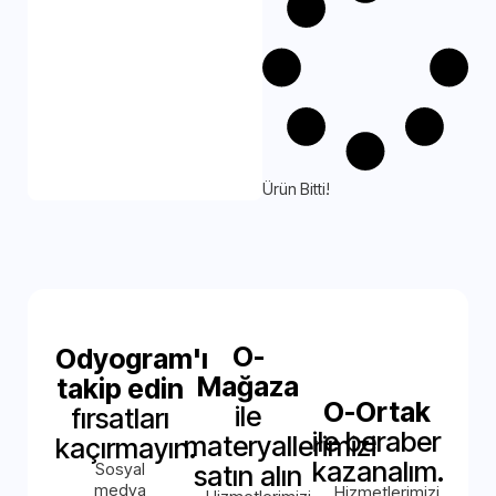
Ürün Bitti!
O-
Odyogram'ı
Mağaza
takip edin
O-Ortak
ile
fırsatları
ile beraber
materyallerimizi
kaçırmayın.
kazanalım.
Sosyal
satın alın
medya
Hizmetlerimizi