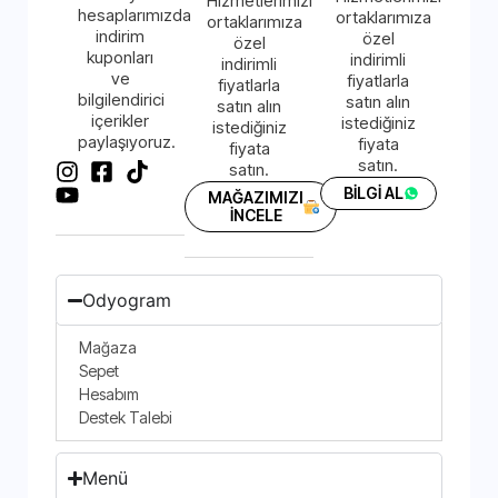
Hizmetlerimizi
hesaplarımızda
ortaklarımıza
ortaklarımıza
indirim
özel
özel
kuponları
indirimli
indirimli
ve
fiyatlarla
fiyatlarla
bilgilendirici
satın alın
satın alın
içerikler
istediğiniz
istediğiniz
paylaşıyoruz.
fiyata
fiyata
satın.
satın.
BİLGİ AL
MAĞAZIMIZI
İNCELE
Odyogram
Mağaza
Sepet
Hesabım
Destek Talebi
Menü