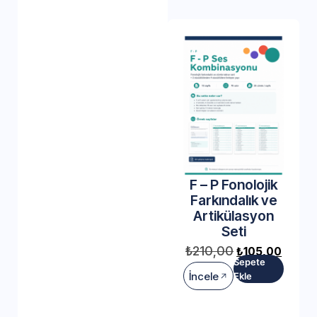
F – P Fonolojik
Farkındalık ve
Artikülasyon
Seti
₺
210,00
₺
105,00
Sepete
İncele
Ekle