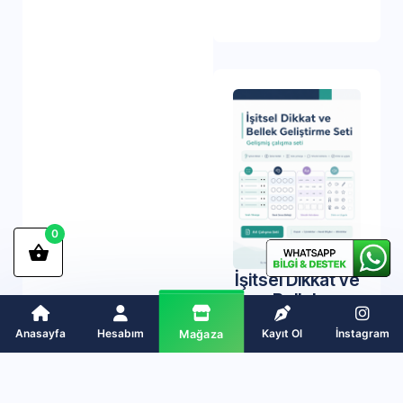
0
İşitsel Dikkat ve
Bellek
Geliştirme Seti |
Anasayfa
Hesabım
Kayıt Ol
İnstagram
Mağaza
Gelişmiş
Çalışma PDF
₺
315,00
₺
158,00
Sepete