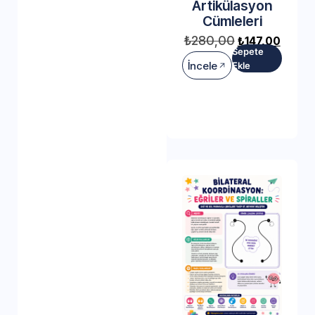
Artikülasyon
Cümleleri
₺
280,00
₺
147,00
Sepete
İncele
Ekle