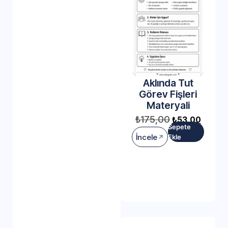
Aklında Tut
Görev Fişleri
Materyali
₺
175,00
₺
53,00
Sepete
İncele
Ekle