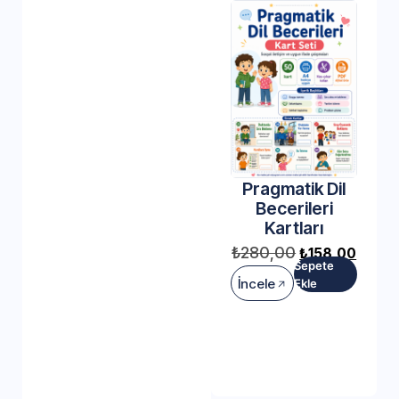
Pragmatik Dil
Becerileri
Kartları
₺
280,00
₺
158,00
Sepete
İncele
Ekle