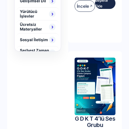
›
Sepete
Gelişimsel Dil
İncele
Ekle
Yürütücü
›
İşlevler
Ücretsiz
›
Materyaller
›
Sosyal İletişim
Serbest Zaman
›
Aktiviteleri
›
Neuro Brain
G D K T 4’lü Ses
Grubu