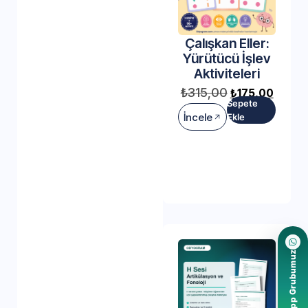
Çalışkan Eller:
Yürütücü İşlev
Aktiviteleri
₺
315,00
₺
175,00
Sepete
İncele
Ekle
WhatsApp Grubumuz