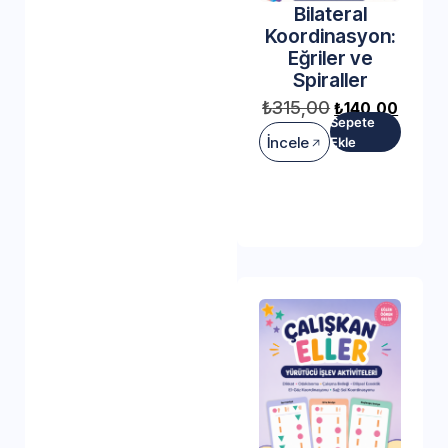
Bilateral
Koordinasyon:
Eğriler ve
Spiraller
₺
315,00
₺
140,00
Sepete
İncele
Ekle