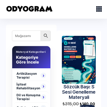
Materyal Kategorileri
Kategoriye
Göre İncele
Artikülasyon
›
Terapisi
İşitsel
›
Sözcük Başı: S
Rehabilitasyon
Sesi Genelleme
Dil ve Konuşma
›
Materyali
Terapisi
₺
315,00
₺
140,00