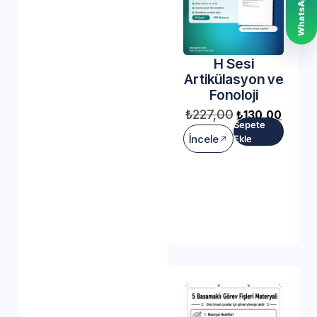
H Sesi
Artikülasyon ve
Fonoloji
₺
227,00
₺
130,00
Sepete
İncele
Ekle