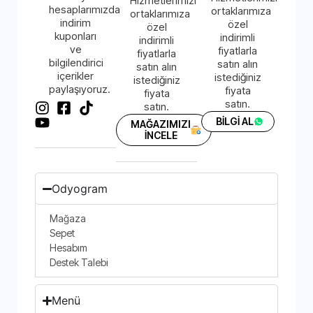
Hizmetlerimizi
hesaplarımızda
ortaklarımıza
ortaklarımıza
indirim
özel
özel
kuponları
indirimli
indirimli
ve
fiyatlarla
fiyatlarla
bilgilendirici
satın alın
satın alın
içerikler
istediğiniz
istediğiniz
paylaşıyoruz.
fiyata
fiyata
satın.
satın.
BİLGİ AL
MAĞAZIMIZI
İNCELE
Odyogram
Mağaza
Sepet
Hesabım
Destek Talebi
Menü