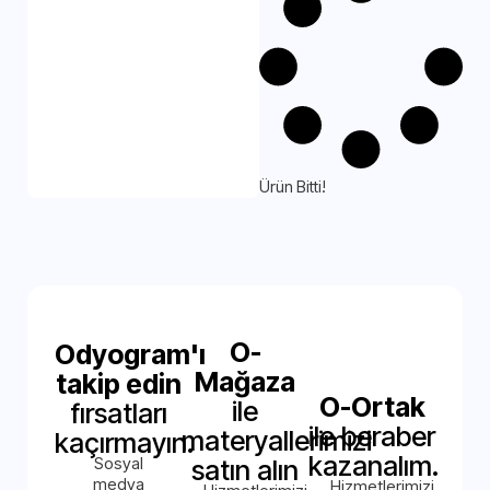
Ürün Bitti!
O-
Odyogram'ı
Mağaza
takip edin
O-Ortak
ile
fırsatları
ile beraber
materyallerimizi
kaçırmayın.
kazanalım.
Sosyal
satın alın
medya
Hizmetlerimizi