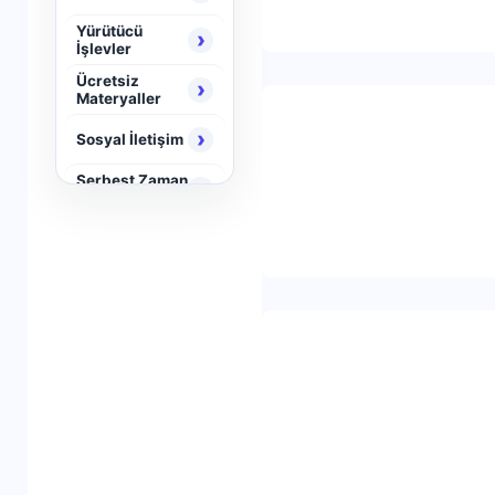
Yürütücü
›
İşlevler
Ücretsiz
›
Materyaller
›
Sosyal İletişim
Serbest Zaman
›
Aktiviteleri
›
Neuro Brain