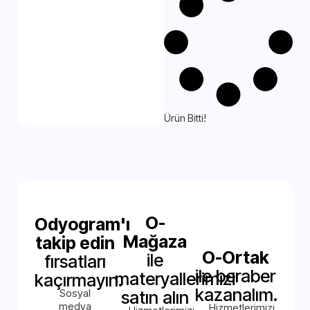
Ürün Bitti!
O-
Odyogram'ı
Mağaza
takip edin
O-Ortak
ile
fırsatları
ile beraber
materyallerimizi
kaçırmayın.
kazanalım.
Sosyal
satın alın
medya
Hizmetlerimizi