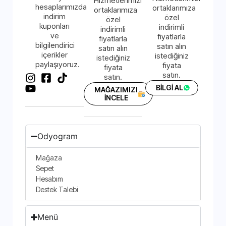
Hizmetlerimizi
hesaplarımızda
ortaklarımıza
ortaklarımıza
indirim
özel
özel
kuponları
indirimli
indirimli
ve
fiyatlarla
fiyatlarla
bilgilendirici
satın alın
satın alın
içerikler
istediğiniz
istediğiniz
paylaşıyoruz.
fiyata
fiyata
satın.
satın.
BİLGİ AL
MAĞAZIMIZI
İNCELE
Odyogram
Mağaza
Sepet
Hesabım
Destek Talebi
Menü