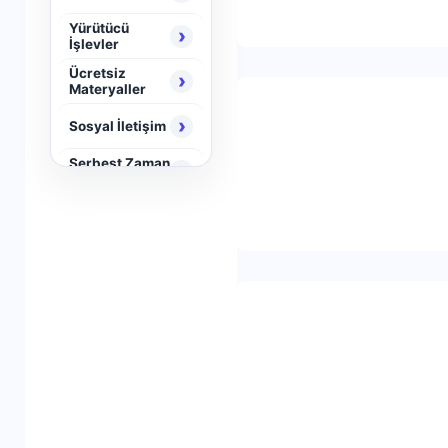
Yürütücü
›
İşlevler
Ücretsiz
›
Materyaller
›
Sosyal İletişim
Serbest Zaman
›
Aktiviteleri
›
Neuro Brain