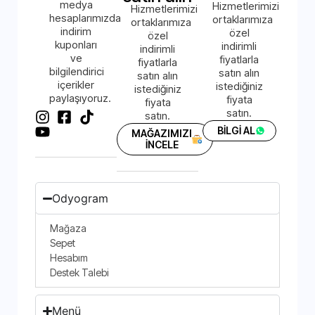
medya
Hizmetlerimizi
Hizmetlerimizi
hesaplarımızda
ortaklarımıza
ortaklarımıza
indirim
özel
özel
kuponları
indirimli
indirimli
ve
fiyatlarla
fiyatlarla
bilgilendirici
satın alın
satın alın
içerikler
istediğiniz
istediğiniz
paylaşıyoruz.
fiyata
fiyata
satın.
satın.
BİLGİ AL
MAĞAZIMIZI
İNCELE
Odyogram
Mağaza
Sepet
Hesabım
Destek Talebi
Menü