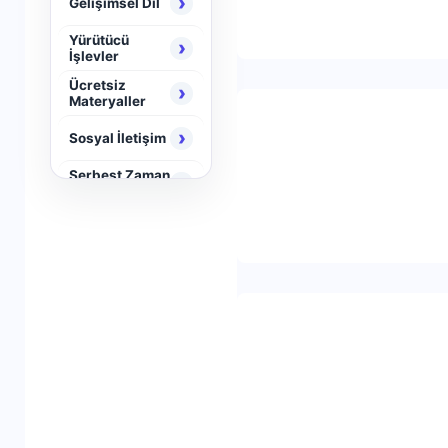
›
Gelişimsel Dil
Yürütücü
›
İşlevler
Ücretsiz
›
Materyaller
›
Sosyal İletişim
Serbest Zaman
›
Aktiviteleri
›
Neuro Brain