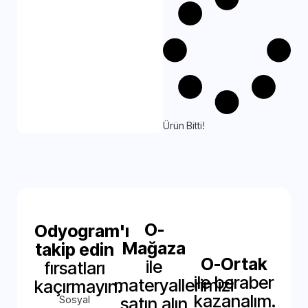
Ürün Bitti!
O-
Odyogram'ı
Mağaza
takip edin
O-Ortak
ile
fırsatları
ile beraber
materyallerimizi
kaçırmayın.
kazanalım.
Sosyal
satın alın