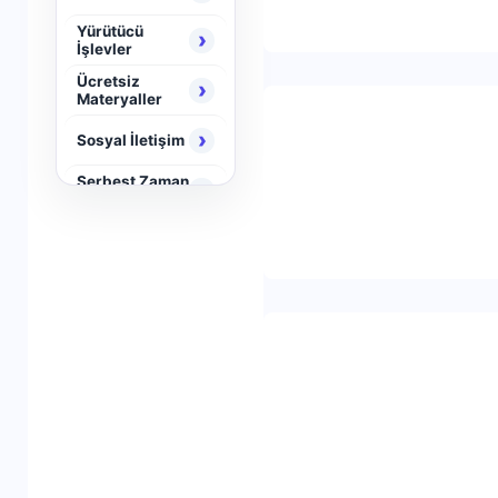
Yürütücü
›
İşlevler
Ücretsiz
›
Materyaller
›
Sosyal İletişim
Serbest Zaman
›
Aktiviteleri
›
Neuro Brain