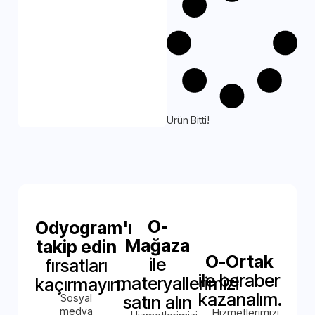
Ürün Bitti!
O-
Odyogram'ı
Mağaza
takip edin
O-Ortak
ile
fırsatları
ile beraber
materyallerimizi
kaçırmayın.
kazanalım.
Sosyal
satın alın
medya
Hizmetlerimizi