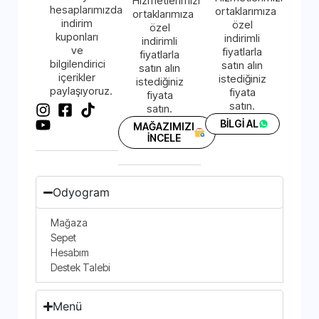
Hizmetlerimizi
hesaplarımızda
ortaklarımıza
ortaklarımıza
indirim
özel
özel
kuponları
indirimli
indirimli
ve
fiyatlarla
fiyatlarla
bilgilendirici
satın alın
satın alın
içerikler
istediğiniz
istediğiniz
paylaşıyoruz.
fiyata
fiyata
satın.
satın.
BİLGİ AL
MAĞAZIMIZI
İNCELE
Odyogram
Mağaza
Sepet
Hesabım
Destek Talebi
Menü