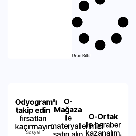
Ürün Bitti!
O-
Odyogram'ı
Mağaza
takip edin
O-Ortak
ile
fırsatları
ile beraber
materyallerimizi
kaçırmayın.
kazanalım.
Sosyal
satın alın