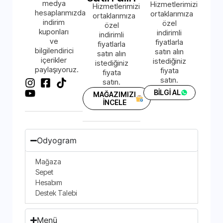
medya
Hizmetlerimizi
Hizmetlerimizi
hesaplarımızda
ortaklarımıza
ortaklarımıza
indirim
özel
özel
kuponları
indirimli
indirimli
ve
fiyatlarla
fiyatlarla
bilgilendirici
satın alın
satın alın
içerikler
istediğiniz
istediğiniz
paylaşıyoruz.
fiyata
fiyata
satın.
satın.
BİLGİ AL
MAĞAZIMIZI
İNCELE
Odyogram
Mağaza
Sepet
Hesabım
Destek Talebi
Menü