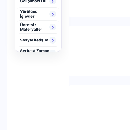
›
Gelişimsel Dil
Yürütücü
›
İşlevler
Ücretsiz
›
Materyaller
›
Sosyal İletişim
Serbest Zaman
›
Aktiviteleri
›
Neuro Brain