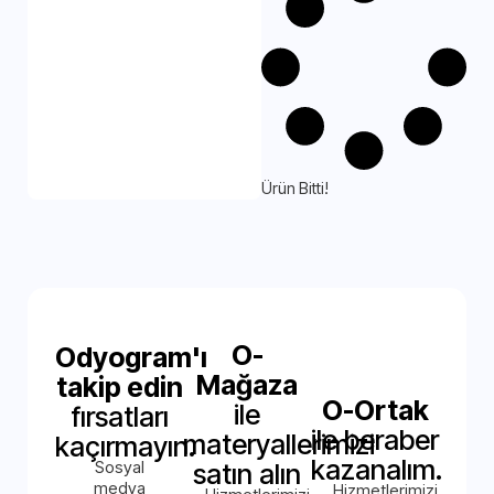
Ürün Bitti!
O-
Odyogram'ı
Mağaza
takip edin
O-Ortak
ile
fırsatları
ile beraber
materyallerimizi
kaçırmayın.
kazanalım.
Sosyal
satın alın
medya
Hizmetlerimizi