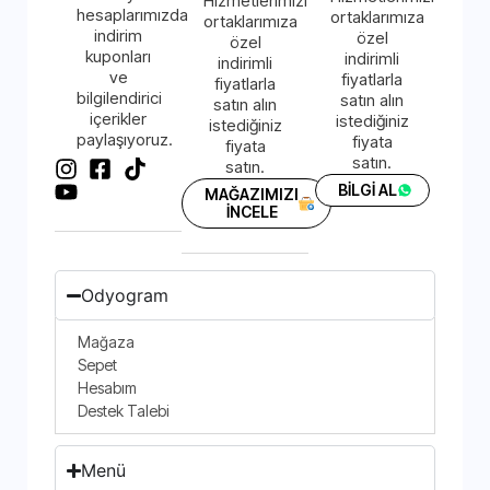
Hizmetlerimizi
hesaplarımızda
ortaklarımıza
ortaklarımıza
indirim
özel
özel
kuponları
indirimli
indirimli
ve
fiyatlarla
fiyatlarla
bilgilendirici
satın alın
satın alın
içerikler
istediğiniz
istediğiniz
paylaşıyoruz.
fiyata
fiyata
satın.
satın.
BİLGİ AL
MAĞAZIMIZI
İNCELE
Odyogram
Mağaza
Sepet
Hesabım
Destek Talebi
Menü