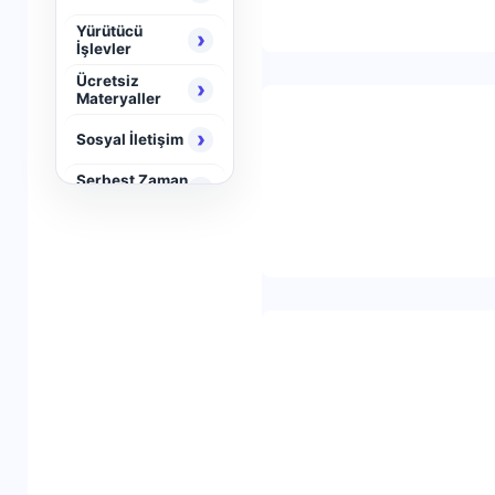
Yürütücü
›
İşlevler
Ücretsiz
›
Materyaller
›
Sosyal İletişim
Serbest Zaman
›
Aktiviteleri
›
Neuro Brain