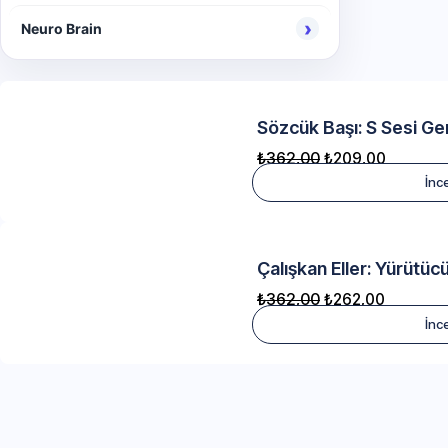
›
Neuro Brain
Sözcük Başı: S Sesi Ge
₺
362,00
₺
209,00
İnc
Çalışkan Eller: Yürütücü
₺
362,00
₺
262,00
İnc