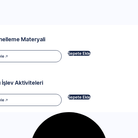
nelleme Materyali
Sepete Ekle
ele
 İşlev Aktiviteleri
Sepete Ekle
ele