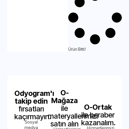
Ürün Bitti!
O-
Odyogram'ı
Mağaza
takip edin
O-Ortak
ile
fırsatları
ile beraber
materyallerimizi
kaçırmayın.
kazanalım.
Sosyal
satın alın
medya
Hizmetlerimizi