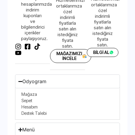
Hizmetlerimizi
hesaplarımızda
ortaklarımıza
ortaklarımıza
indirim
özel
özel
kuponları
indirimli
indirimli
ve
fiyatlarla
fiyatlarla
bilgilendirici
satın alın
satın alın
içerikler
istediğiniz
istediğiniz
paylaşıyoruz.
fiyata
fiyata
satın.
satın.
BİLGİ AL
MAĞAZIMIZI
İNCELE
Odyogram
Mağaza
Sepet
Hesabım
Destek Talebi
Menü