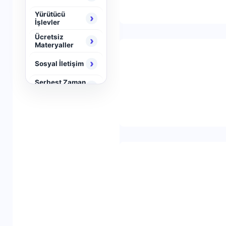
Yürütücü
›
İşlevler
Ücretsiz
›
Materyaller
›
Sosyal İletişim
Serbest Zaman
›
Aktiviteleri
›
Neuro Brain