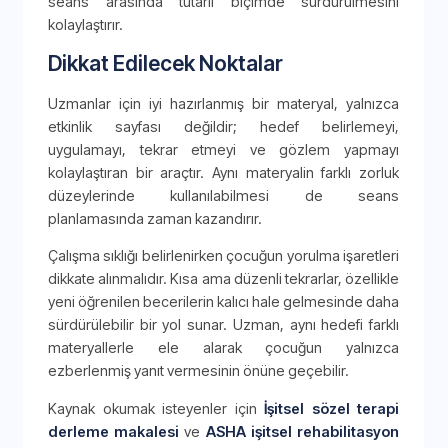
seans arasında tutarlı biçimde sürdürülmesini
kolaylaştırır.
Dikkat Edilecek Noktalar
Uzmanlar için iyi hazırlanmış bir materyal, yalnızca
etkinlik sayfası değildir; hedef belirlemeyi,
uygulamayı, tekrar etmeyi ve gözlem yapmayı
kolaylaştıran bir araçtır. Aynı materyalin farklı zorluk
düzeylerinde kullanılabilmesi de seans
planlamasında zaman kazandırır.
Çalışma sıklığı belirlenirken çocuğun yorulma işaretleri
dikkate alınmalıdır. Kısa ama düzenli tekrarlar, özellikle
yeni öğrenilen becerilerin kalıcı hale gelmesinde daha
sürdürülebilir bir yol sunar. Uzman, aynı hedefi farklı
materyallerle ele alarak çocuğun yalnızca
ezberlenmiş yanıt vermesinin önüne geçebilir.
Kaynak okumak isteyenler için
İşitsel sözel terapi
derleme makalesi
ve
ASHA işitsel rehabilitasyon