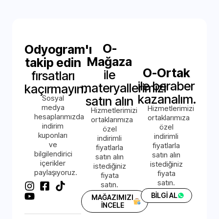
O-
Odyogram'ı
Mağaza
takip edin
O-Ortak
ile
fırsatları
ile beraber
materyallerimizi
kaçırmayın.
kazanalım.
Sosyal
satın alın
medya
Hizmetlerimizi
Hizmetlerimizi
hesaplarımızda
ortaklarımıza
ortaklarımıza
indirim
özel
özel
kuponları
indirimli
indirimli
ve
fiyatlarla
fiyatlarla
bilgilendirici
satın alın
satın alın
içerikler
istediğiniz
istediğiniz
paylaşıyoruz.
fiyata
fiyata
satın.
satın.
BİLGİ AL
MAĞAZIMIZI
İNCELE