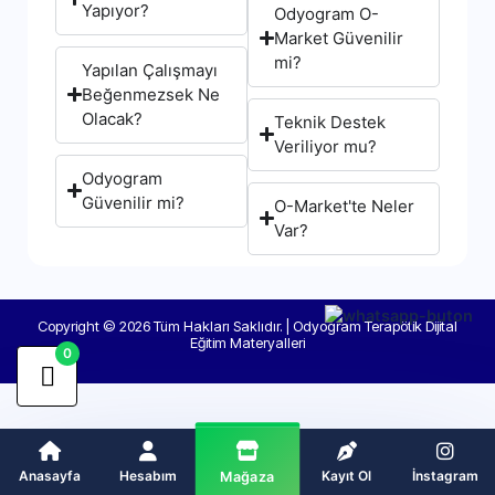
Yapıyor?
Odyogram O-
Market Güvenilir
mi?
Yapılan Çalışmayı
Beğenmezsek Ne
Olacak?
Teknik Destek
Veriliyor mu?
Odyogram
Güvenilir mi?
O-Market'te Neler
Var?
Copyright © 2026 Tüm Hakları Saklıdır. | Odyogram Terapötik Dijital
Eğitim Materyalleri
0
Anasayfa
Hesabım
Kayıt Ol
İnstagram
Mağaza