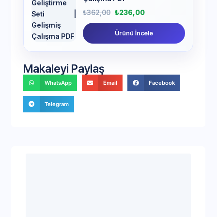
₺
362,00
₺
236,00
Ürünü İncele
Makaleyi Paylaş
WhatsApp
Email
Facebook
Telegram