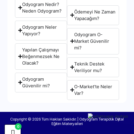
Odyogram Nedir?
Neden Odyogram?
Ödemeyi Ne Zaman
Yapacağım?
Odyogram Neler
Yapıyor?
Odyogram O-
Market Güvenilir
mi?
Yapılan Çalışmayı
Beğenmezsek Ne
Olacak?
Teknik Destek
Veriliyor mu?
Odyogram
Güvenilir mi?
O-Market'te Neler
Var?
Copyright © 2026 Tüm Hakları Saklıdır. | Odyogram Terapötik Dijital
Eğitim Materyalleri
0