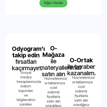
Diğer Yazılar
O-
Odyogram'ı
Mağaza
takip edin
O-Ortak
ile
fırsatları
ile beraber
materyallerimizi
kaçırmayın.
kazanalım.
Sosyal
satın alın
medya
Hizmetlerimizi
Hizmetlerimizi
hesaplarımızda
ortaklarımıza
ortaklarımıza
indirim
özel
özel
kuponları
indirimli
indirimli
ve
fiyatlarla
fiyatlarla
bilgilendirici
satın alın
satın alın
içerikler
istediğiniz
istediğiniz