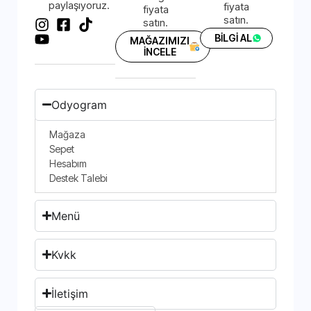
paylaşıyoruz.
fiyata
fiyata
satın.
satın.
BİLGİ AL
MAĞAZIMIZI
İNCELE
Odyogram
Mağaza
Sepet
Hesabım
Destek Talebi
Menü
Kvkk
İletişim