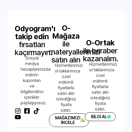
O-
Odyogram'ı
Mağaza
takip edin
O-Ortak
ile
fırsatları
ile beraber
materyallerimizi
kaçırmayın.
kazanalım.
Sosyal
satın alın
medya
Hizmetlerimizi
Hizmetlerimizi
hesaplarımızda
ortaklarımıza
ortaklarımıza
indirim
özel
özel
kuponları
indirimli
indirimli
ve
fiyatlarla
fiyatlarla
bilgilendirici
satın alın
satın alın
içerikler
istediğiniz
istediğiniz
paylaşıyoruz.
fiyata
fiyata
satın.
satın.
BİLGİ AL
MAĞAZIMIZI
İNCELE