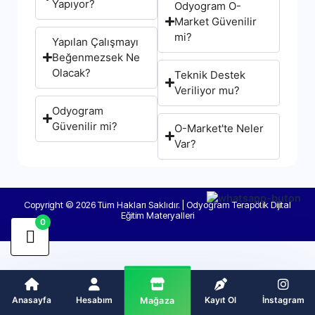
Yapıyor?
Odyogram O-
Market Güvenilir
mi?
Yapılan Çalışmayı
Beğenmezsek Ne
Olacak?
Teknik Destek
Veriliyor mu?
Odyogram
Güvenilir mi?
O-Market'te Neler
Var?
Copyright © 2026 Tüm Hakları Saklıdır. | Odyogram Terapötik Dijital
Eğitim Materyalleri
0
Anasayfa
Hesabım
Kayıt Ol
İnstagram
Mağaza