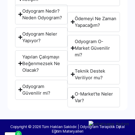
Odyogram Nedir?
Neden Odyogram?
Ödemeyi Ne Zaman
Yapacağım?
Odyogram Neler
Yapıyor?
Odyogram O-
Market Güvenilir
mi?
Yapılan Çalışmayı
Beğenmezsek Ne
Olacak?
Teknik Destek
Veriliyor mu?
Odyogram
Güvenilir mi?
O-Market'te Neler
Var?
Copyright © 2026 Tüm Hakları Saklıdır. | Odyogram Terapötik Dijital
Eğitim Materyalleri
0