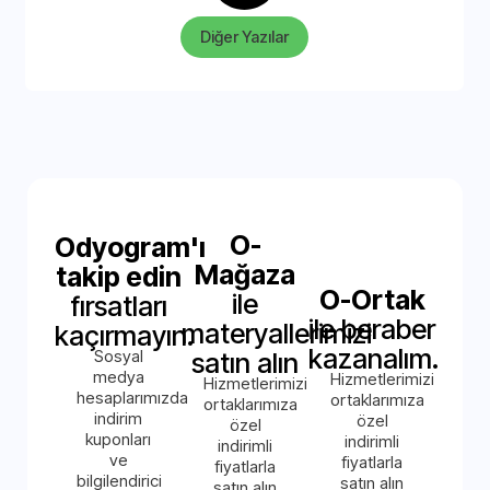
Diğer Yazılar
O-
Odyogram'ı
Mağaza
takip edin
O-Ortak
ile
fırsatları
ile beraber
materyallerimizi
kaçırmayın.
kazanalım.
Sosyal
satın alın
medya
Hizmetlerimizi
Hizmetlerimizi
hesaplarımızda
ortaklarımıza
ortaklarımıza
indirim
özel
özel
kuponları
indirimli
indirimli
ve
fiyatlarla
fiyatlarla
bilgilendirici
satın alın
satın alın