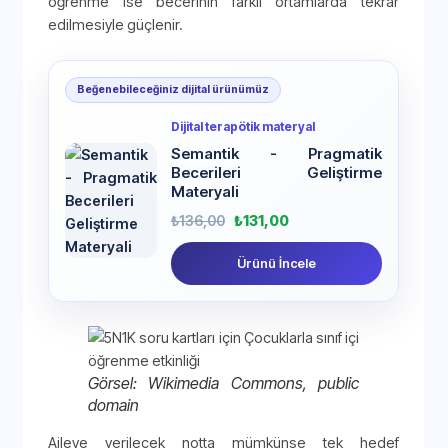
öğrenme ise becerinin farklı ortamlarda tekrar
edilmesiyle güçlenir.
Beğenebileceğiniz dijital ürünümüz
Dijital terapötik materyal
Semantik - Pragmatik
Becerileri Geliştirme
Materyali
₺
136,00
₺
131,00
Ürünü İncele
Görsel: Wikimedia Commons, public
domain
Aileye verilecek notta mümkünse tek hedef