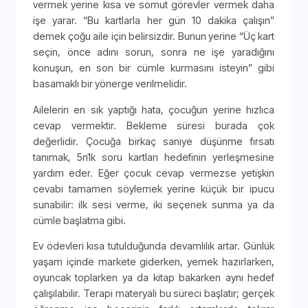
vermek yerine kısa ve somut görevler vermek daha
işe yarar. “Bu kartlarla her gün 10 dakika çalışın”
demek çoğu aile için belirsizdir. Bunun yerine “Üç kart
seçin, önce adını sorun, sonra ne işe yaradığını
konuşun, en son bir cümle kurmasını isteyin” gibi
basamaklı bir yönerge verilmelidir.
Ailelerin en sık yaptığı hata, çocuğun yerine hızlıca
cevap vermektir. Bekleme süresi burada çok
değerlidir. Çocuğa birkaç saniye düşünme fırsatı
tanımak, 5n1k soru kartları hedefinin yerleşmesine
yardım eder. Eğer çocuk cevap vermezse yetişkin
cevabı tamamen söylemek yerine küçük bir ipucu
sunabilir: ilk sesi verme, iki seçenek sunma ya da
cümle başlatma gibi.
Ev ödevleri kısa tutulduğunda devamlılık artar. Günlük
yaşam içinde markete giderken, yemek hazırlarken,
oyuncak toplarken ya da kitap bakarken aynı hedef
çalışılabilir. Terapi materyali bu süreci başlatır; gerçek