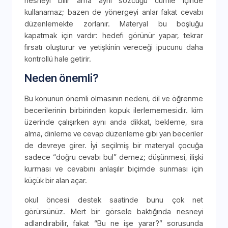
nesneyi bilir ama aynı sözcüğü cümle içinde
kullanamaz; bazen de yönergeyi anlar fakat cevabı
düzenlemekte zorlanır. Materyal bu boşluğu
kapatmak için vardır: hedefi görünür yapar, tekrar
fırsatı oluşturur ve yetişkinin vereceği ipucunu daha
kontrollü hale getirir.
Neden önemli?
Bu konunun önemli olmasının nedeni, dil ve öğrenme
becerilerinin birbirinden kopuk ilerlememesidir. kim
üzerinde çalışırken aynı anda dikkat, bekleme, sıra
alma, dinleme ve cevap düzenleme gibi yan beceriler
de devreye girer. İyi seçilmiş bir materyal çocuğa
sadece “doğru cevabı bul” demez; düşünmesi, ilişki
kurması ve cevabını anlaşılır biçimde sunması için
küçük bir alan açar.
okul öncesi destek saatinde bunu çok net
görürsünüz. Mert bir görsele baktığında nesneyi
adlandırabilir, fakat “Bu ne işe yarar?” sorusunda