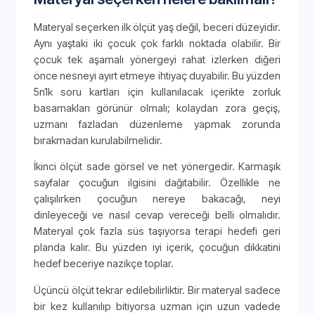
Materyal seçerken ilk ölçüt yaş değil, beceri düzeyidir.
Aynı yaştaki iki çocuk çok farklı noktada olabilir. Bir
çocuk tek aşamalı yönergeyi rahat izlerken diğeri
önce nesneyi ayırt etmeye ihtiyaç duyabilir. Bu yüzden
5n1k soru kartları için kullanılacak içerikte zorluk
basamakları görünür olmalı; kolaydan zora geçiş,
uzmanı fazladan düzenleme yapmak zorunda
bırakmadan kurulabilmelidir.
İkinci ölçüt sade görsel ve net yönergedir. Karmaşık
sayfalar çocuğun ilgisini dağıtabilir. Özellikle ne
çalışılırken çocuğun nereye bakacağı, neyi
dinleyeceği ve nasıl cevap vereceği belli olmalıdır.
Materyal çok fazla süs taşıyorsa terapi hedefi geri
planda kalır. Bu yüzden iyi içerik, çocuğun dikkatini
hedef beceriye nazikçe toplar.
Üçüncü ölçüt tekrar edilebilirliktir. Bir materyal sadece
bir kez kullanılıp bitiyorsa uzman için uzun vadede