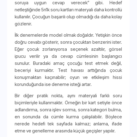
soruya uygun cevap verecek” gibi. Hedef
netleştiğinde 5n1k soru kartları materyali daha kontrollü
kullanılır. Çocuğun başarılı olup olmadığı da daha kolay
gözlenir.
İlk denemelerde model olmak doğaldır. Yetişkin önce
doğru cevabı gösterir, sonra çocuktan benzerini ister.
Eğer çocuk zorlanıyorsa seçenek azaltılır, görsel
ipucu verilir ya da cevap cümlesinin başlangıcı
sunulur. Buradaki amaç çocuğu test etmek değil,
beceriyi kurmaktır. Test havası arttığında çocuk
konuşmaktan kaçınabilir; oyun ve etkileşim hissi
korunduğunda ise deneme isteği artar.
Bir diğer pratik nokta, aynı materyali farklı soru
biçimleriyle kullanmaktır. Örneğin bir kart setiyle önce
adlandırma, sonra işlev sorma, sonra kategori bulma,
en sonunda da cümle kurma çalışılabilir. Böylece
nerede hedefi tek sayfada kalmaz; anlama, ifade
etme ve genelleme arasında küçük geçişler yapılır.