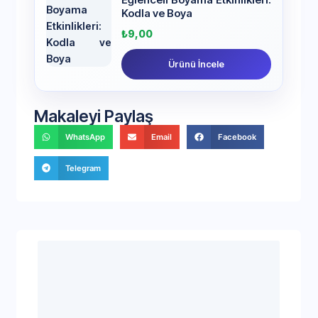
Kodla ve Boya
₺
9,00
Ürünü İncele
Makaleyi Paylaş
WhatsApp
Email
Facebook
Telegram