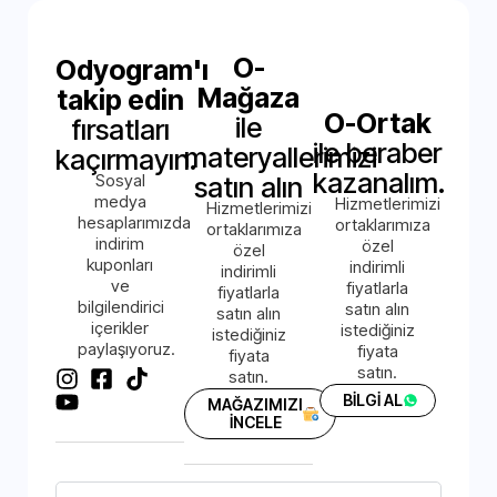
O-
Odyogram'ı
Mağaza
takip edin
O-Ortak
ile
fırsatları
ile beraber
materyallerimizi
kaçırmayın.
kazanalım.
Sosyal
satın alın
medya
Hizmetlerimizi
Hizmetlerimizi
hesaplarımızda
ortaklarımıza
ortaklarımıza
indirim
özel
özel
kuponları
indirimli
indirimli
ve
fiyatlarla
fiyatlarla
bilgilendirici
satın alın
satın alın
içerikler
istediğiniz
istediğiniz
paylaşıyoruz.
fiyata
fiyata
satın.
satın.
BİLGİ AL
MAĞAZIMIZI
İNCELE