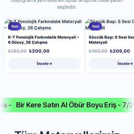
Odyogram’a yeni eklenen dijital terapötik materyalleri
keşfedin.
Yeni
Yeni
K-T Fonolojik Farkındalık Materyali –
Sözcük Başı: S Sesi G
6 Düzey, 28 Çalışma
Materyali
₺
362,00
₺
200,00
₺
362,00
₺
209,00
İncele
→
İncele
→
Bir Kere Satın Al Öbür Boyu Eriş - 7/24 On