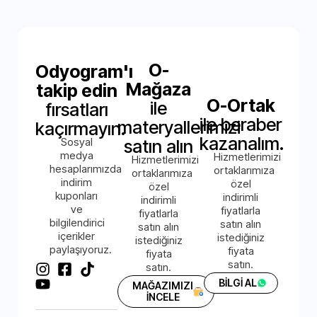
O-
Odyogram'ı
Mağaza
takip edin
O-Ortak
ile
fırsatları
ile beraber
materyallerimizi
kaçırmayın.
kazanalım.
Sosyal
satın alın
medya
Hizmetlerimizi
Hizmetlerimizi
hesaplarımızda
ortaklarımıza
ortaklarımıza
indirim
özel
özel
kuponları
indirimli
indirimli
ve
fiyatlarla
fiyatlarla
bilgilendirici
satın alın
satın alın
içerikler
istediğiniz
istediğiniz
paylaşıyoruz.
fiyata
fiyata
satın.
satın.
BİLGİ AL
MAĞAZIMIZI
İNCELE