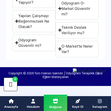
Yapıyor?
Odyogram O-
Market Güvenilir
mi?
Yapılan Çalışmayı
Beğenmezsek Ne
Olacak?
Teknik Destek
Veriliyor mu?
Odyogram
Güvenilir mi?
O-Market'te Neler
Var?
Copyright © 2026 Tüm Hakları Saklıdır. | Odyogram Terapötik Dijital
Eğitim Materyalleri
0
Anasayfa
Hesabım
Kayıt Ol
İnstagram
Mağaza