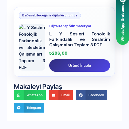
WhatsApp Grubumuz
Beğenebileceğiniz dijital ürünümüz
Dijital terapötik materyal
L Y Sesleri Fonolojik
Farkındalık ve Sesletim
Çalışmaları Toplam 3 PDF
₺
206,00
Ürünü İncele
Makaleyi Paylaş
WhatsApp
Email
Facebook
Telegram