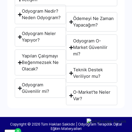
Odyogram Nedir?
Neden Odyogram?
Ödemeyi Ne Zaman
Yapacağım?
Odyogram Neler
Yapıyor?
Odyogram O-
Market Güvenilir
mi?
Yapılan Çalışmayı
Beğenmezsek Ne
Olacak?
Teknik Destek
Veriliyor mu?
Odyogram
Güvenilir mi?
O-Market'te Neler
Var?
Copyright © 2026 Tüm Hakları Saklıdır. | Odyogram Terapötik Dijital
Eğitim Materyalleri
0