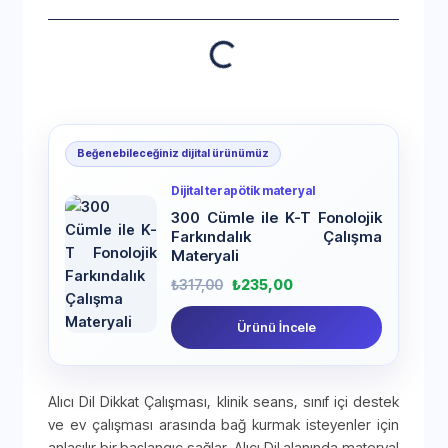
Beğenebileceğiniz dijital ürünümüz
Dijital terapötik materyal
300 Cümle ile K-T Fonolojik
Farkındalık Çalışma
Materyali
₺
317,00
₺
235,00
Ürünü İncele
Alıcı Dil Dikkat Çalışması, klinik seans, sınıf içi destek
ve ev çalışması arasında bağ kurmak isteyenler için
anlaşılır bir başlangıç sağlar. Alıcı Dil alanında materyal