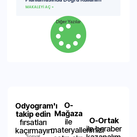
MAKALEYI AÇ »
Diğer Yazılar
O-
Odyogram'ı
Mağaza
takip edin
O-Ortak
ile
fırsatları
ile beraber
materyallerimizi
kaçırmayın.
Sosyal