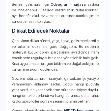
Benzer çalışmalar için
Odyogram mağaza
sayfası
da incelenebilir. Özellikle yazdırılabilir dijital içerikler,
aynı hedefin okul, ev ve seans arasında tutarlı biçimde
sürdürülmesini kolaylaştırır.
Dikkat Edilecek Noktalar
Çocukların dikkat süresi, yaşa, ilgiye, gelişimsel profile
ve ortamın düzenine göre değişebilir. Bu nedenle
materyal küçük görev parçalarına ayrıldığında hem
çocuk hem uygulayıcı için daha yönetilebilir hale gelir.
Kısa uygulamalar, sık geri bildirim ve doğal pekiştirme
çalışmanın akışını güçlendirir.
Gözlem notu tutmak, materyalin gerçekten işe yarayıp
yaramadığını anlamayı sağlar. Çocuk hangi ipucuyla
yanıt verdi, ne kadar bekleme süresine ihtiyaç duydu,
hangi örnekte zorlandı ve hangi durumda daha rahat
katıldı gibi bilgiler sonraki seansın planını belirler.
Kaynak okumak isteyenler için
NIDCD konuşma ve