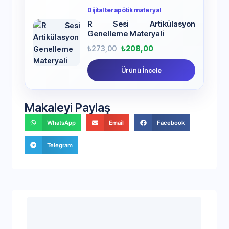
Dijital terapötik materyal
R Sesi Artikülasyon
Genelleme Materyali
₺
273,00
₺
208,00
Ürünü İncele
Makaleyi Paylaş
WhatsApp
Email
Facebook
Telegram