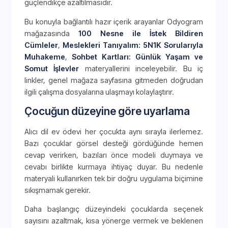
güçlendikçe azaltılmasıdır.
Bu konuyla bağlantılı hazır içerik arayanlar Odyogram
mağazasında
100 Nesne ile İstek Bildiren
Cümleler
,
Meslekleri Tanıyalım: 5N1K Sorularıyla
Muhakeme
,
Sohbet Kartları: Günlük Yaşam ve
Somut İşlevler
materyallerini inceleyebilir. Bu iç
linkler, genel mağaza sayfasına gitmeden doğrudan
ilgili çalışma dosyalarına ulaşmayı kolaylaştırır.
Çocuğun düzeyine göre uyarlama
Alıcı dil ev ödevi her çocukta aynı sırayla ilerlemez.
Bazı çocuklar görsel desteği gördüğünde hemen
cevap verirken, bazıları önce modeli duymaya ve
cevabı birlikte kurmaya ihtiyaç duyar. Bu nedenle
materyali kullanırken tek bir doğru uygulama biçimine
sıkışmamak gerekir.
Daha başlangıç düzeyindeki çocuklarda seçenek
sayısını azaltmak, kısa yönerge vermek ve beklenen