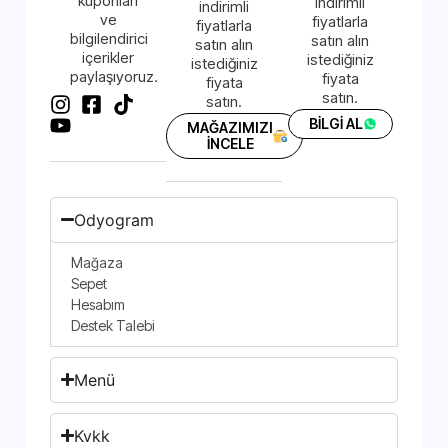
kuponları
indirimli
indirimli
ve
fiyatlarla
fiyatlarla
bilgilendirici
satın alın
satın alın
içerikler
istediğiniz
istediğiniz
paylaşıyoruz.
fiyata
fiyata
satın.
satın.
BİLGİ AL
MAĞAZIMIZI
İNCELE
Odyogram
Mağaza
Sepet
Hesabım
Destek Talebi
Menü
Kvkk