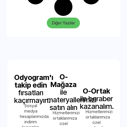
Diğer Yazılar
O-
Odyogram'ı
Mağaza
takip edin
O-Ortak
ile
fırsatları
ile beraber
materyallerimizi
kaçırmayın.
kazanalım.
Sosyal
satın alın
medya
Hizmetlerimizi
Hizmetlerimizi
hesaplarımızda
ortaklarımıza
ortaklarımıza
indirim
özel
özel