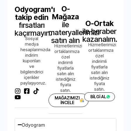
O-
Odyogram'ı
Mağaza
takip edin
O-Ortak
ile
fırsatları
ile beraber
materyallerimizi
kaçırmayın.
kazanalım.
Sosyal
satın alın
medya
Hizmetlerimizi
Hizmetlerimizi
hesaplarımızda
ortaklarımıza
ortaklarımıza
indirim
özel
özel
kuponları
indirimli
indirimli
ve
fiyatlarla
fiyatlarla
bilgilendirici
satın alın
satın alın
içerikler
istediğiniz
istediğiniz
paylaşıyoruz.
fiyata
fiyata
satın.
satın.
BİLGİ AL
MAĞAZIMIZI
İNCELE
Odyogram