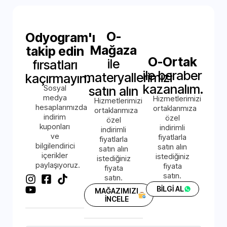
O-
Odyogram'ı
Mağaza
takip edin
O-Ortak
ile
fırsatları
ile beraber
materyallerimizi
kaçırmayın.
kazanalım.
Sosyal
satın alın
medya
Hizmetlerimizi
Hizmetlerimizi
hesaplarımızda
ortaklarımıza
ortaklarımıza
indirim
özel
özel
kuponları
indirimli
indirimli
ve
fiyatlarla
fiyatlarla
bilgilendirici
satın alın
satın alın
içerikler
istediğiniz
istediğiniz
paylaşıyoruz.
fiyata
fiyata
satın.
satın.
BİLGİ AL
MAĞAZIMIZI
İNCELE