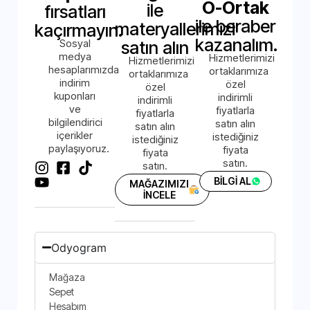
O-Ortak
ile
fırsatları
ile beraber
materyallerimizi
kaçırmayın.
kazanalım.
Sosyal
satın alın
medya
Hizmetlerimizi
Hizmetlerimizi
hesaplarımızda
ortaklarımıza
ortaklarımıza
indirim
özel
özel
kuponları
indirimli
indirimli
ve
fiyatlarla
fiyatlarla
bilgilendirici
satın alın
satın alın
içerikler
istediğiniz
istediğiniz
paylaşıyoruz.
fiyata
fiyata
satın.
satın.
BİLGİ AL
MAĞAZIMIZI
İNCELE
Odyogram
Mağaza
Sepet
Hesabım