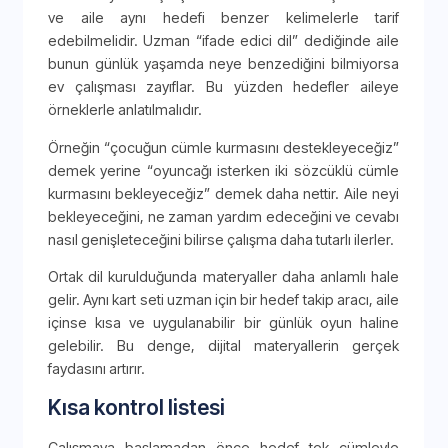
ve aile aynı hedefi benzer kelimelerle tarif
edebilmelidir. Uzman “ifade edici dil” dediğinde aile
bunun günlük yaşamda neye benzediğini bilmiyorsa
ev çalışması zayıflar. Bu yüzden hedefler aileye
örneklerle anlatılmalıdır.
Örneğin “çocuğun cümle kurmasını destekleyeceğiz”
demek yerine “oyuncağı isterken iki sözcüklü cümle
kurmasını bekleyeceğiz” demek daha nettir. Aile neyi
bekleyeceğini, ne zaman yardım edeceğini ve cevabı
nasıl genişleteceğini bilirse çalışma daha tutarlı ilerler.
Ortak dil kurulduğunda materyaller daha anlamlı hale
gelir. Aynı kart seti uzman için bir hedef takip aracı, aile
içinse kısa ve uygulanabilir bir günlük oyun haline
gelebilir. Bu denge, dijital materyallerin gerçek
faydasını artırır.
Kısa kontrol listesi
Çalışmaya başlamadan önce hedef tek cümleyle