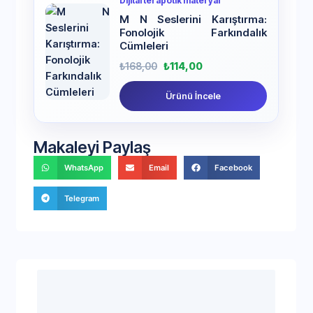
Dijital terapötik materyal
M N Seslerini Karıştırma:
Fonolojik Farkındalık
Cümleleri
₺
168,00
₺
114,00
Ürünü İncele
Makaleyi Paylaş
WhatsApp
Email
Facebook
Telegram