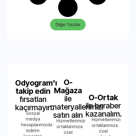
Diğer Yazılar
O-
Odyogram'ı
Mağaza
takip edin
O-Ortak
ile
fırsatları
ile beraber
materyallerimizi
kaçırmayın.
kazanalım.
Sosyal
satın alın
medya
Hizmetlerimizi
Hizmetlerimizi
hesaplarımızda
ortaklarımıza
ortaklarımıza
indirim
özel
özel