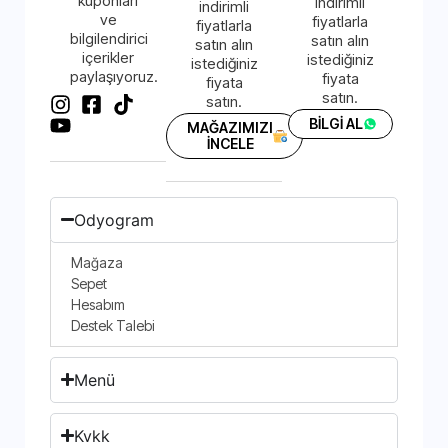
kuponları
indirimli
indirimli
ve
fiyatlarla
fiyatlarla
bilgilendirici
satın alın
satın alın
içerikler
istediğiniz
istediğiniz
paylaşıyoruz.
fiyata
fiyata
satın.
satın.
BİLGİ AL
MAĞAZIMIZI
İNCELE
Odyogram
Mağaza
Sepet
Hesabım
Destek Talebi
Menü
Kvkk