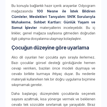
Bu konuyla bağlantılı hazır içerik arayanlar Odyogram
mağazasında
100 Nesne ile İstek Bildiren
Cümleler
,
Meslekleri Tanıyalım: 5N1K Sorularıyla
Muhakeme
,
Sohbet Kartları: Günlük Yaşam ve
Somut İşlevler
materyallerini inceleyebilir. Bu iç
linkler, genel mağaza sayfasına gitmeden doğrudan
ilgili çalışma dosyalarına ulaşmayı kolaylaştırır.
Çocuğun düzeyine göre uyarlama
Alıcı dil oyunları her çocukta aynı sırayla ilerlemez.
Bazı çocuklar görsel desteği gördüğünde hemen
cevap verirken, bazıları önce modeli duymaya ve
cevabı birlikte kurmaya ihtiyaç duyar. Bu nedenle
materyali kullanırken tek bir doğru uygulama biçimine
sıkışmamak gerekir.
Daha başlangıç düzeyindeki çocuklarda seçenek
sayısını azaltmak, kısa yönerge vermek ve beklenen
cevabı tek sözcükle sınırlamak işe yarayabilir. Biraz