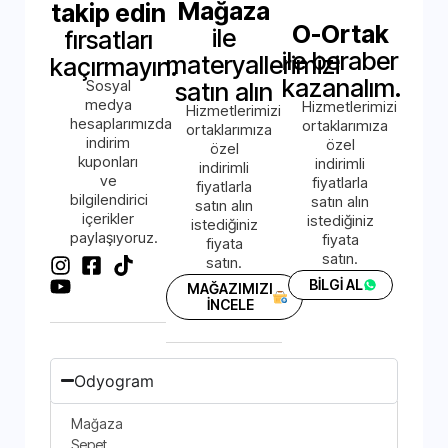
Mağaza
takip edin
O-Ortak
ile
fırsatları
ile beraber
materyallerimizi
kaçırmayın.
kazanalım.
Sosyal
satın alın
medya
Hizmetlerimizi
Hizmetlerimizi
hesaplarımızda
ortaklarımıza
ortaklarımıza
indirim
özel
özel
kuponları
indirimli
indirimli
ve
fiyatlarla
fiyatlarla
bilgilendirici
satın alın
satın alın
içerikler
istediğiniz
istediğiniz
paylaşıyoruz.
fiyata
fiyata
satın.
satın.
BİLGİ AL
MAĞAZIMIZI
İNCELE
Odyogram
Mağaza
Sepet